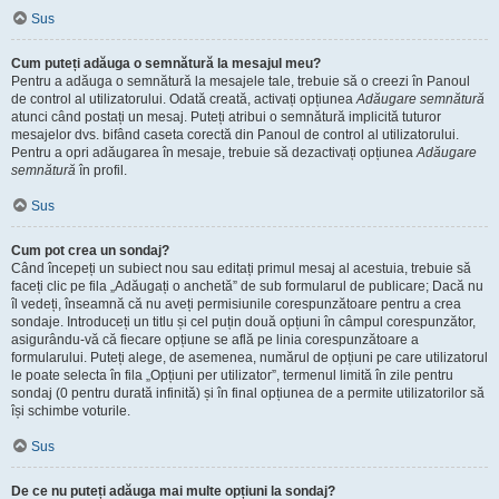
Sus
Cum puteți adăuga o semnătură la mesajul meu?
Pentru a adăuga o semnătură la mesajele tale, trebuie să o creezi în Panoul
de control al utilizatorului. Odată creată, activați opțiunea
Adăugare semnătură
atunci când postați un mesaj. Puteți atribui o semnătură implicită tuturor
mesajelor dvs. bifând caseta corectă din Panoul de control al utilizatorului.
Pentru a opri adăugarea în mesaje, trebuie să dezactivați opțiunea
Adăugare
semnătură
în profil.
Sus
Cum pot crea un sondaj?
Când începeți un subiect nou sau editați primul mesaj al acestuia, trebuie să
faceți clic pe fila „Adăugați o anchetă” de sub formularul de publicare; Dacă nu
îl vedeți, înseamnă că nu aveți permisiunile corespunzătoare pentru a crea
sondaje. Introduceți un titlu și cel puțin două opțiuni în câmpul corespunzător,
asigurându-vă că fiecare opțiune se află pe linia corespunzătoare a
formularului. Puteți alege, de asemenea, numărul de opțiuni pe care utilizatorul
le poate selecta în fila „Opțiuni per utilizator”, termenul limită în zile pentru
sondaj (0 pentru durată infinită) și în final opțiunea de a permite utilizatorilor să
își schimbe voturile.
Sus
De ce nu puteți adăuga mai multe opțiuni la sondaj?