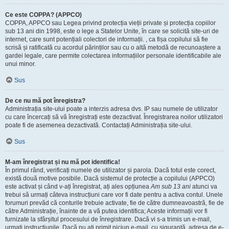
Ce este COPPA? (APPCO)
COPPA, APPCO sau Legea privind protecția vieții private și protecția copiilor
sub 13 ani din 1998, este o lege a Statelor Unite, în care se solicită site-uri de
internet, care sunt potențiali colectori de informații. , ca fișa copilului să fie
scrisă și ratificată cu acordul părinților sau cu o altă metodă de recunoaștere a
gardei legale, care permite colectarea informațiilor personale identificabile ale
unui minor.
Sus
De ce nu mă pot înregistra?
Administrația site-ului poate a interzis adresa dvs. IP sau numele de utilizator
cu care încercați să vă înregistrați este dezactivat. Înregistrarea noilor utilizatori
poate fi de asemenea dezactivată. Contactați Administrația site-ului.
Sus
M-am înregistrat și nu mă pot identifica!
În primul rând, verificați numele de utilizator și parola. Dacă totul este corect,
există două motive posibile. Dacă sistemul de protecție a copilului (APPCO)
este activat și când v-ați înregistrat, ați ales opțiunea
Am sub 13 ani
atunci va
trebui să urmați câteva instrucțiuni care vor fi date pentru a activa contul. Unele
forumuri prevăd că conturile trebuie activate, fie de către dumneavoastră, fie de
către Administrație, înainte de a vă putea identifica; Aceste informații vor fi
furnizate la sfârșitul procesului de înregistrare. Dacă vi s-a trimis un e-mail,
urmați instrucțiunile. Dacă nu ați primit niciun e-mail, cu siguranță, adresa de e-