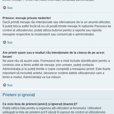
Sus
Primesc mesaje private nedorite!
Dacă primiți mesaje rău intenționate sau ofensatoare de la un anumit utilizator,
îl puteți bloca astfel încât să nu vă poată trimite mesaje în opțiunile Panoului de
control al utilizatorului, puteți utiliza butonul pentru a raporta sau raporta
mesajele respective la moderatorii sau comunicați-o administrației.
Sus
Am primit spam sau e-mailuri rău intenționate de la cineva de pe acest
forum!
Ne pare rău să auzim asta. Formularul de e-mail include identificatori pentru a
controla cine a trimis astfel de mesaje, prin urmare, puteți contacta
Administrația și le puteți trimite o copie completă a mesajului primit. Este foarte
important să includeți antetul, deoarece conține datele utilizatorului care a
trimis e-mailul. Administrația va lua măsuri.
Sus
Prieteni și ignorați
Ce este lista de prieteni (amici) și ignorați (inamici)?
Puteți utiliza lista pentru a organiza alți utilizatori ai forumului. Utilizatorii
adăugați la lista de prieteni pot fi văzuți în panoul de control al utilizatorului