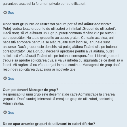
garanteze accesul la forumuri private pentru utilizatori.
Sus
Unde sunt grupurile de utilizatori și cum pot să mă alătur acestora?
Puteți vedea toate grupurile de utilizatori prin linkul „Grupuri de utilizatori”.
Dacă doriți să vă alăturați unui grup, puteți continua făcând clic pe butonul
corespunzător. Nu toate grupurile au acces gratuit. Cu toate acestea, unii
necesită aprobare pentru a se alătura, alții sunt închise, iar unele sunt
ascunse. Dacă grupul este deschis, vă puteți alătura făcând clic pe butonul
corespunzător. Dacă grupul necesită aprobare pentru a vă alătura, puteți
solicita să vă alăturați făcând clic pe butonul corespunzător. Liderul grupului
trebuie să aprobe solicitarea dvs. și vă va întreba cu siguranță de ce doriți să o
faceți. Vă rugăm să nu vă deranjați în mod continuu Managerul de grup dacă
respingeți solicitarea dvs.; sigur ai motivele tale.
Sus
Cum pot deveni Manager de grup?
Responsabilul unui grup este desemnat de către Administrație la crearea
grupului. Dacă sunteți interesat să creați un grup de utilizatori, contactați
Administrația.
Sus
De ce apar anumite grupuri de utilizatori în culori diferite?