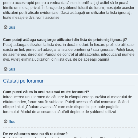
pentru acces rapid pentru a vedea dacă sunt identificați și astfel să le poată
trimite un mesaj privat. În funcție de șablonul folosit de forum, mesajele acestor
utilizatori pot fi afișate evidențiate. Dacă adăugați un utilizator la lista ignorați,
toate mesajele dvs. vor fi ascunse.
Sus
Cum puteți adăuga sau șterge utilizatori din lista de prieteni și ignorați?
Puteți adăuga utilizatori la lista dvs. în două moduri. În fiecare profil de utilizator
există un link pentru a-l adăuga la lista de prieteni și / sau ignorate. Puteți face,
de asemenea, direct din Panoul de control al utilizatorului, introducând numele
dvs. Puteți elimina utilizatorii din lista dvs. de pe aceeași pagină.
Sus
Căutați pe forumuri
Cum puteți căuta în unul sau mai multe forumuri?
Introducerea unui termen de căutare în câmpul corespunzător al motorului de
căutare index, forum sau în subiecte. Puteți accesa căutări avansate făcând
clic pe linkul „Căutare avansată” care este disponibil pe toate paginile
forumului. Modul de accesare a căutării depinde de șablonul utilizat.
Sus
De ce căutarea mea nu dă rezultate?