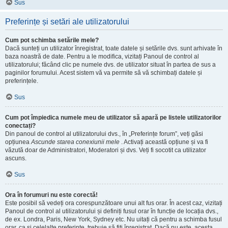
Sus
Preferințe și setări ale utilizatorului
Cum pot schimba setările mele?
Dacă sunteți un utilizator înregistrat, toate datele și setările dvs. sunt arhivate în
baza noastră de date. Pentru a le modifica, vizitați Panoul de control al
utilizatorului; făcând clic pe numele dvs. de utilizator situat în partea de sus a
paginilor forumului. Acest sistem vă va permite să vă schimbați datele și
preferințele.
Sus
Cum pot împiedica numele meu de utilizator să apară pe listele utilizatorilor
conectați?
Din panoul de control al utilizatorului dvs., în „Preferințe forum”, veți găsi
opțiunea
Ascunde starea conexiunii mele
. Activați această opțiune și va fi
văzută doar de Administratori, Moderatori și dvs. Veți fi socotit ca utilizator
ascuns.
Sus
Ora în forumuri nu este corectă!
Este posibil să vedeți ora corespunzătoare unui alt fus orar. În acest caz, vizitați
Panoul de control al utilizatorului și definiți fusul orar în funcție de locația dvs.,
de ex. Londra, Paris, New York, Sydney etc. Nu uitați că pentru a schimba fusul
orar, ca și celelalte preferințe, trebuie să fiți înregistrat. Dacă nu este, acesta