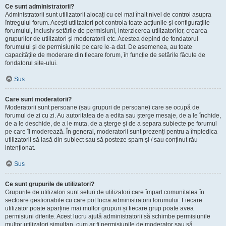
Ce sunt administratorii?
Administratorii sunt utilizatorii alocați cu cel mai înalt nivel de control asupra
întregului forum. Acești utilizatori pot controla toate acțiunile și configurațiile
forumului, inclusiv setările de permisiuni, interzicerea utilizatorilor, crearea
grupurilor de utilizatori și moderatorii etc. Acestea depind de fondatorul
forumului și de permisiunile pe care le-a dat. De asemenea, au toate
capacitățile de moderare din fiecare forum, în funcție de setările făcute de
fondatorul site-ului.
Sus
Care sunt moderatorii?
Moderatorii sunt persoane (sau grupuri de persoane) care se ocupă de
forumul de zi cu zi. Au autoritatea de a edita sau șterge mesaje, de a le închide,
de a le deschide, de a le muta, de a șterge și de a separa subiecte pe forumul
pe care îl moderează. În general, moderatorii sunt prezenți pentru a împiedica
utilizatorii să iasă din subiect sau să posteze spam și / sau conținut rău
intenționat.
Sus
Ce sunt grupurile de utilizatori?
Grupurile de utilizatori sunt seturi de utilizatori care împart comunitatea în
sectoare gestionabile cu care pot lucra administratorii forumului. Fiecare
utilizator poate aparține mai multor grupuri și fiecare grup poate avea
permisiuni diferite. Acest lucru ajută administratorii să schimbe permisiunile
multor utilizatori simultan, cum ar fi permisiunile de moderator sau să