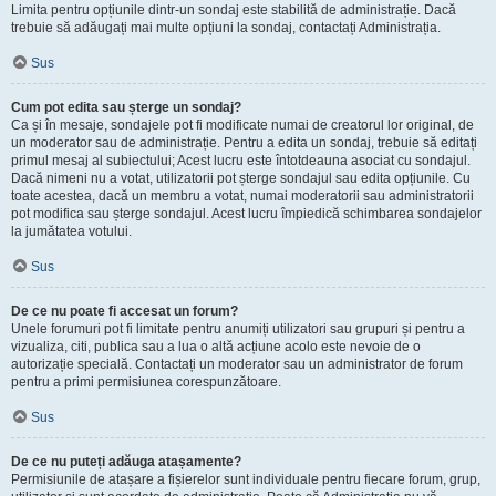
Limita pentru opțiunile dintr-un sondaj este stabilită de administrație. Dacă
trebuie să adăugați mai multe opțiuni la sondaj, contactați Administrația.
Sus
Cum pot edita sau șterge un sondaj?
Ca și în mesaje, sondajele pot fi modificate numai de creatorul lor original, de
un moderator sau de administrație. Pentru a edita un sondaj, trebuie să editați
primul mesaj al subiectului; Acest lucru este întotdeauna asociat cu sondajul.
Dacă nimeni nu a votat, utilizatorii pot șterge sondajul sau edita opțiunile. Cu
toate acestea, dacă un membru a votat, numai moderatorii sau administratorii
pot modifica sau șterge sondajul. Acest lucru împiedică schimbarea sondajelor
la jumătatea votului.
Sus
De ce nu poate fi accesat un forum?
Unele forumuri pot fi limitate pentru anumiți utilizatori sau grupuri și pentru a
vizualiza, citi, publica sau a lua o altă acțiune acolo este nevoie de o
autorizație specială. Contactați un moderator sau un administrator de forum
pentru a primi permisiunea corespunzătoare.
Sus
De ce nu puteți adăuga atașamente?
Permisiunile de atașare a fișierelor sunt individuale pentru fiecare forum, grup,