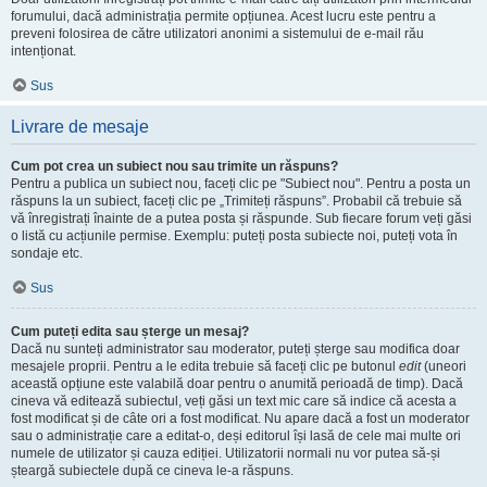
forumului, dacă administrația permite opțiunea. Acest lucru este pentru a
preveni folosirea de către utilizatori anonimi a sistemului de e-mail rău
intenționat.
Sus
Livrare de mesaje
Cum pot crea un subiect nou sau trimite un răspuns?
Pentru a publica un subiect nou, faceți clic pe "Subiect nou". Pentru a posta un
răspuns la un subiect, faceți clic pe „Trimiteți răspuns”. Probabil că trebuie să
vă înregistrați înainte de a putea posta și răspunde. Sub fiecare forum veți găsi
o listă cu acțiunile permise. Exemplu: puteți posta subiecte noi, puteți vota în
sondaje etc.
Sus
Cum puteți edita sau șterge un mesaj?
Dacă nu sunteți administrator sau moderator, puteți șterge sau modifica doar
mesajele proprii. Pentru a le edita trebuie să faceți clic pe butonul
edit
(uneori
această opțiune este valabilă doar pentru o anumită perioadă de timp). Dacă
cineva vă editează subiectul, veți găsi un text mic care să indice că acesta a
fost modificat și de câte ori a fost modificat. Nu apare dacă a fost un moderator
sau o administrație care a editat-o, deși editorul își lasă de cele mai multe ori
numele de utilizator și cauza ediției. Utilizatorii normali nu vor putea să-și
șteargă subiectele după ce cineva le-a răspuns.