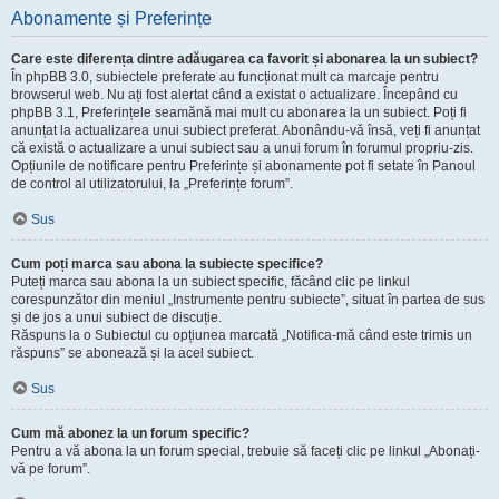
Abonamente și Preferințe
Care este diferența dintre adăugarea ca favorit și abonarea la un subiect?
În phpBB 3.0, subiectele preferate au funcționat mult ca marcaje pentru
browserul web. Nu ați fost alertat când a existat o actualizare. Începând cu
phpBB 3.1, Preferințele seamănă mai mult cu abonarea la un subiect. Poți fi
anunțat la actualizarea unui subiect preferat. Abonându-vă însă, veți fi anunțat
că există o actualizare a unui subiect sau a unui forum în forumul propriu-zis.
Opțiunile de notificare pentru Preferințe și abonamente pot fi setate în Panoul
de control al utilizatorului, la „Preferințe forum”.
Sus
Cum poți marca sau abona la subiecte specifice?
Puteți marca sau abona la un subiect specific, făcând clic pe linkul
corespunzător din meniul „Instrumente pentru subiecte”, situat în partea de sus
și de jos a unui subiect de discuție.
Răspuns la o Subiectul cu opțiunea marcată „Notifica-mă când este trimis un
răspuns” se abonează și la acel subiect.
Sus
Cum mă abonez la un forum specific?
Pentru a vă abona la un forum special, trebuie să faceți clic pe linkul „Abonați-
vă pe forum”.