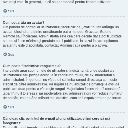
avatar și este, în general, unică sau personală pentru fiecare utilizator.
Sus
Cum pot arăta un avatar?
Din panoul de control al utilizatorului, faceți clic pe „Profil” puteți adăuga un
avatar folosind una dintre următoarele patru metode: Gravatar, Galerie,
Remote sau Încărcare. Administrația este cea care decide dacă pot fi utilizate
sau nu și în ce mărime și greutate pot fi publicate. În cazul în care opțiunea
avatar nu este disponibilă, contactați Administrația pentru a o activa.
Sus
Cum poate fi schimbat rangul meu?
Intervalele apar sub numele de utilizator și indică numărul de postări ale
utilizatorului sau poziția acestuia în cadrul forumului, de ex. moderatori și
administratori. În general, nu vă puteți schimba rangul direct așa cum este
stabilit de către administrație. Vă rugăm să nu abuzați de privilegiile dvs. de
publicare doar pentru a vă crește rangul. Majoritatea forumurilor îl consideră
„spam”, nu îl tolerează, iar moderatorii sau administratorii vor reduce numărul
de postări, chiar luând măsuri mai drastice, cum ar fi expulzarea de pe forum.
Sus
Când dau clic pe linkul de e-mail al unui utilizator, el îmi cere să mă
înregistrez!
Doar utilizatorii înregistrați pot trimite e-mail către alți utilizatori prin intermediul