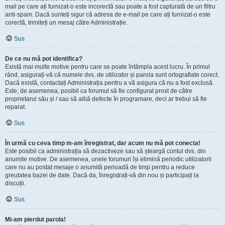
mail pe care ați furnizat-o este incorectă sau poate a fost capturată de un filtru
anti-spam. Dacă sunteți sigur că adresa de e-mail pe care ați furnizat-o este
corectă, trimiteți un mesaj către Administrație.
Sus
De ce nu mă pot identifica?
Există mai multe motive pentru care se poate întâmpla acest lucru. În primul
rând, asigurați-vă că numele dvs. de utilizator și parola sunt ortografiate corect.
Dacă există, contactați Administrația pentru a vă asigura că nu a fost exclusă.
Este, de asemenea, posibil ca forumul să fie configurat prost de către
proprietarul său și / sau să aibă defecte în programare, deci ar trebui să fie
reparat.
Sus
În urmă cu ceva timp m-am înregistrat, dar acum nu mă pot conecta!
Este posibil ca administrația să dezactiveze sau să șteargă contul dvs. din
anumite motive. De asemenea, unele forumuri își elimină periodic utilizatorii
care nu au postat mesaje o anumită perioadă de timp pentru a reduce
greutatea bazei de date. Dacă da, înregistrați-vă din nou și participați la
discuții.
Sus
Mi-am pierdut parola!