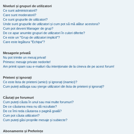
Niveluri și grupuri de utilizatori
Ce sunt administratorii?
Care sunt moderatorii?
Ce sunt grupurile de utilizatori?
Unde sunt grupurile de utilizatori și cum pot să mă alătur acestora?
Cum pot deveni Manager de grup?
De ce apar anumite grupuri de utilizatori în culori diferite?
Ce este un "Grup de utilizatori implicit"?
Care este legătura "Echipa"?
Mesagerie privată
Nu pot trimite un mesaj privat!
Primesc mesaje private nedorite!
Am primit spam sau e-mailuri rău intenționate de la cineva de pe acest forum!
Prieteni și ignorați
Ce este lista de prieteni (amici) și ignorați (inamici)?
Cum puteți adăuga sau șterge utilizatori din lista de prieteni și ignorați?
Căutați pe forumuri
Cum puteți căuta în unul sau mai multe forumuri?
De ce căutarea mea nu dă rezultate?
De ce îmi reda căutarea o pagină goală?
Cum pot căuta utilizatori?
Cum puteți găsi propriile mesaje și subiecte?
Abonamente și Preferințe