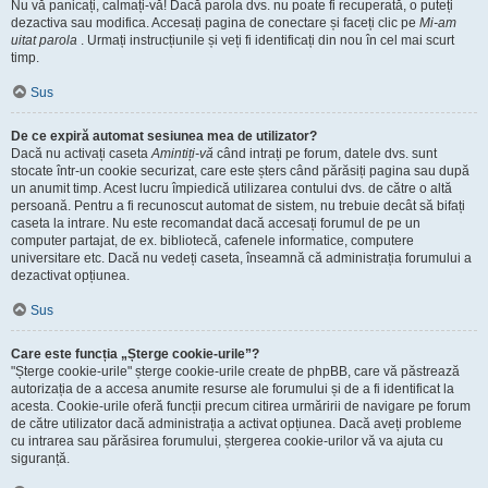
Nu vă panicați, calmați-vă! Dacă parola dvs. nu poate fi recuperată, o puteți
dezactiva sau modifica. Accesați pagina de conectare și faceți clic pe
Mi-am
uitat parola
. Urmați instrucțiunile și veți fi identificați din nou în cel mai scurt
timp.
Sus
De ce expiră automat sesiunea mea de utilizator?
Dacă nu activați caseta
Amintiți-vă
când intrați pe forum, datele dvs. sunt
stocate într-un cookie securizat, care este șters când părăsiți pagina sau după
un anumit timp. Acest lucru împiedică utilizarea contului dvs. de către o altă
persoană. Pentru a fi recunoscut automat de sistem, nu trebuie decât să bifați
caseta la intrare. Nu este recomandat dacă accesați forumul de pe un
computer partajat, de ex. bibliotecă, cafenele informatice, computere
universitare etc. Dacă nu vedeți caseta, înseamnă că administrația forumului a
dezactivat opțiunea.
Sus
Care este funcția „Șterge cookie-urile”?
"Șterge cookie-urile" șterge cookie-urile create de phpBB, care vă păstrează
autorizația de a accesa anumite resurse ale forumului și de a fi identificat la
acesta. Cookie-urile oferă funcții precum citirea urmăririi de navigare pe forum
de către utilizator dacă administrația a activat opțiunea. Dacă aveți probleme
cu intrarea sau părăsirea forumului, ștergerea cookie-urilor vă va ajuta cu
siguranță.