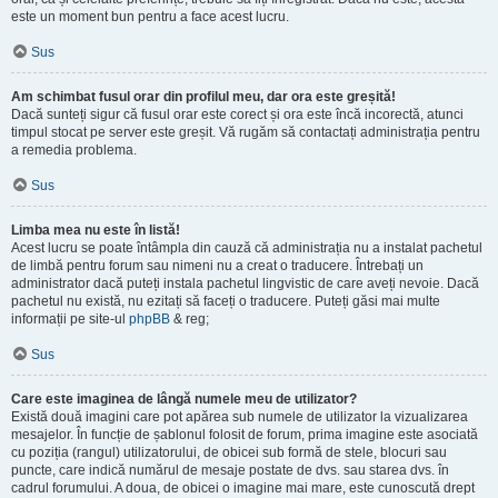
este un moment bun pentru a face acest lucru.
Sus
Am schimbat fusul orar din profilul meu, dar ora este greșită!
Dacă sunteți sigur că fusul orar este corect și ora este încă incorectă, atunci
timpul stocat pe server este greșit. Vă rugăm să contactați administrația pentru
a remedia problema.
Sus
Limba mea nu este în listă!
Acest lucru se poate întâmpla din cauză că administrația nu a instalat pachetul
de limbă pentru forum sau nimeni nu a creat o traducere. Întrebați un
administrator dacă puteți instala pachetul lingvistic de care aveți nevoie. Dacă
pachetul nu există, nu ezitați să faceți o traducere. Puteți găsi mai multe
informații pe site-ul
phpBB
& reg;
Sus
Care este imaginea de lângă numele meu de utilizator?
Există două imagini care pot apărea sub numele de utilizator la vizualizarea
mesajelor. În funcție de șablonul folosit de forum, prima imagine este asociată
cu poziția (rangul) utilizatorului, de obicei sub formă de stele, blocuri sau
puncte, care indică numărul de mesaje postate de dvs. sau starea dvs. în
cadrul forumului. A doua, de obicei o imagine mai mare, este cunoscută drept