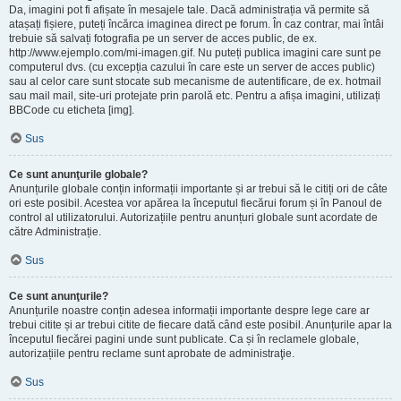
Da, imagini pot fi afișate în mesajele tale. Dacă administrația vă permite să
atașați fișiere, puteți încărca imaginea direct pe forum. În caz contrar, mai întâi
trebuie să salvați fotografia pe un server de acces public, de ex.
http://www.ejemplo.com/mi-imagen.gif. Nu puteți publica imagini care sunt pe
computerul dvs. (cu excepția cazului în care este un server de acces public)
sau al celor care sunt stocate sub mecanisme de autentificare, de ex. hotmail
sau mail mail, site-uri protejate prin parolă etc. Pentru a afișa imagini, utilizați
BBCode cu eticheta [img].
Sus
Ce sunt anunţurile globale?
Anunțurile globale conțin informații importante și ar trebui să le citiți ori de câte
ori este posibil. Acestea vor apărea la începutul fiecărui forum și în Panoul de
control al utilizatorului. Autorizațiile pentru anunțuri globale sunt acordate de
către Administrație.
Sus
Ce sunt anunţurile?
Anunțurile noastre conțin adesea informații importante despre lege care ar
trebui citite și ar trebui citite de fiecare dată când este posibil. Anunțurile apar la
începutul fiecărei pagini unde sunt publicate. Ca și în reclamele globale,
autorizațiile pentru reclame sunt aprobate de administraţie.
Sus