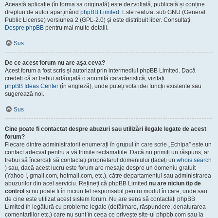
Această aplicație (în forma sa originală) este dezvoltată, publicată și conține
drepturi de autor aparținând
phpBB Limited
. Este realizat sub GNU (General
Public License) versiunea 2 (GPL-2.0) și este distribuit liber. Consultați
Despre phpBB
pentru mai multe detalii.
Sus
De ce acest forum nu are așa ceva?
Acest forum a fost scris și autorizat prin intermediul phpBB Limited. Dacă
credeți că ar trebui adăugată o anumită caracteristică, vizitați
phpBB Ideas Center
(în engleză), unde puteți vota idei funcții existente sau
sugerează noi.
Sus
Cine poate fi contactat despre abuzuri sau utilizări ilegale legate de acest
forum?
Fiecare dintre administratorii enumerați în grupul în care scrie „Echipa” este un
contact adecvat pentru a vă trimite reclamațiile. Dacă nu primiți un răspuns, ar
trebui să încercați să contactați proprietarul domeniului (faceți un
whois search
) sau, dacă acest lucru este forum are mesaje despre un domeniu gratuit
(Yahoo !, gmail.com, hotmail.com, etc.), către departamentul sau administrarea
abuzurilor din acel serviciu. Rețineți că phpBB Limited
nu are niciun tip de
control
și nu poate fi în niciun fel responsabil pentru modul în care, unde sau
de cine este utilizat acest sistem forum. Nu are sens să contactați phpBB
Limited în legătură cu probleme legale (defăimare, răspundere, denaturarea
comentariilor etc.) care nu sunt în ceea ce privește site-ul phpbb.com sau la