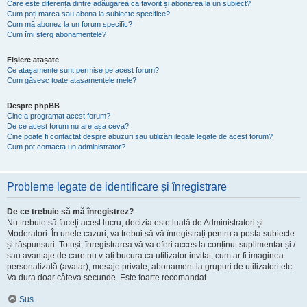
Care este diferența dintre adăugarea ca favorit și abonarea la un subiect?
Cum poți marca sau abona la subiecte specifice?
Cum mă abonez la un forum specific?
Cum îmi șterg abonamentele?
Fișiere atașate
Ce atașamente sunt permise pe acest forum?
Cum găsesc toate atașamentele mele?
Despre phpBB
Cine a programat acest forum?
De ce acest forum nu are așa ceva?
Cine poate fi contactat despre abuzuri sau utilizări ilegale legate de acest forum?
Cum pot contacta un administrator?
Probleme legate de identificare și înregistrare
De ce trebuie să mă înregistrez?
Nu trebuie să faceți acest lucru, decizia este luată de Administratori și
Moderatori. În unele cazuri, va trebui să vă înregistrați pentru a posta subiecte
și răspunsuri. Totuși, înregistrarea vă va oferi acces la conținut suplimentar și /
sau avantaje de care nu v-ați bucura ca utilizator invitat, cum ar fi imaginea
personalizată (avatar), mesaje private, abonament la grupuri de utilizatori etc.
Va dura doar câteva secunde. Este foarte recomandat.
Sus