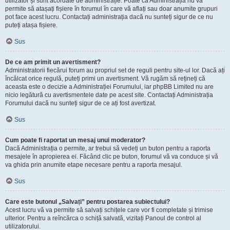
utilizator și sunt acordate de administrație. Poate că Administrația nu vă
permite să atașați fișiere în forumul în care vă aflați sau doar anumite grupuri
pot face acest lucru. Contactați administrația dacă nu sunteți sigur de ce nu
puteți atașa fișiere.
Sus
De ce am primit un avertisment?
Administratorii fiecărui forum au propriul set de reguli pentru site-ul lor. Dacă ați
încălcat orice regulă, puteți primi un avertisment. Vă rugăm să rețineți că
aceasta este o decizie a Administrației Forumului, iar phpBB Limited nu are
nicio legătură cu avertismentele date pe acest site. Contactați Administrația
Forumului dacă nu sunteți sigur de ce ați fost avertizat.
Sus
Cum poate fi raportat un mesaj unui moderator?
Dacă Administrația o permite, ar trebui să vedeți un buton pentru a raporta
mesajele în apropierea ei. Făcând clic pe buton, forumul vă va conduce și vă
va ghida prin anumite etape necesare pentru a raporta mesajul.
Sus
Care este butonul „Salvați” pentru postarea subiectului?
Acest lucru vă va permite să salvați schițele care vor fi completate și trimise
ulterior. Pentru a reîncărca o schiță salvată, vizitați Panoul de control al
utilizatorului.