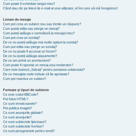
Cum poate fi schimbat rangul meu?
Când dau clic pe linkul de e-mail al unui utilizator, el îmi cere să mă înregistrez!
Livrare de mesaje
Cum pot crea un subiect nou sau trimite un răspuns?
Cum puteți edita sau șterge un mesaj?
Cum puteți adăuga o semnătură la mesajul meu?
Cum pot crea un sondaj?
De ce nu puteți adăuga mai multe opțiuni la sondaj?
Cum pot edita sau șterge un sondaj?
De ce nu poate fi accesat un forum?
De ce nu puteți adăuga atașamente?
De ce am primit un avertisment?
Cum poate fi raportat un mesaj unui moderator?
Care este butonul „Salvați” pentru postarea subiectului?
De ce mesajele mele trebuie să fie aprobate?
Cum pot reactiva un subiect?
Formate și tipuri de subiecte
Ce este codul BBCode?
Pot folosi HTML?
Ce sunt emoticoanele?
Pot publica imagini?
Ce sunt anunţurile globale?
Ce sunt anunţurile?
Ce sunt subiectele lipicioase?
Ce sunt subiectele închise?
Ce sunt pictogramele pentru temă?