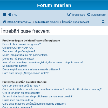
Forum Interlan
FAQ
Înregistrare
Autentificare
C
InterLAN Internet Exchange
Subiecte de discuții
Întrebări puse frecvent
ă
Întrebări puse frecvent
u
t
Probleme legate de identificare și înregistrare
De ce trebuie să mă înregistrez?
a
Ce este COPPA? (APPCO)
r
De ce nu mă pot înregistra?
M-am înregistrat și nu mă pot identifica!
e
De ce nu mă pot identifica?
În urmă cu ceva timp m-am înregistrat, dar acum nu mă pot conecta!
Mi-am pierdut parola!
De ce expiră automat sesiunea mea de utilizator?
Care este funcția „Șterge cookie-urile”?
Preferințe și setări ale utilizatorului
Cum pot schimba setările mele?
Cum pot împiedica numele meu de utilizator să apară pe listele utilizatorilor conectați?
Ora în forumuri nu este corectă!
Am schimbat fusul orar din profilul meu, dar ora este greșită!
Limba mea nu este în listă!
Care este imaginea de lângă numele meu de utilizator?
Cum pot arăta un avatar?