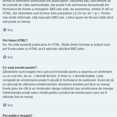
format al obiectelor particulare ale publicațiilor. Utilizarea BBCode trebuie să
fie activată de către administrație, dar poate fi de asemenea dezactivată din
formularul de livrare a mesajelor. BBCode este, de asemenea, similar în stil cu
HTML, dar etichetele sunt închise între paranteze [ și ] în loc de < şi >. Pentru
mai multe informații, citiți manualul BBCode. Linkul apare de fiecare dată când
veți posta un mesaj.
Sus
Pot folosi HTML?
Nu. Nu este posibilă publicarea în HTML. Multe dintre formate și acțiuni care
pot fi executate cu HTML pot fi aplicate utilizând BBCodes.
Sus
Ce sunt emoticoanele?
Zâmbetele sunt imagini mici care pot fi folosite pentru a exprima un sentiment
cu un cod mic, de ex. :) denotă fericire, în timp ce :( denotă tristețe. Lista
completă de emoticoane poate fi văzută în formularul de publicare. Încercați să
nu abuzați de utilizarea emoticoanelor, deoarece acestea pot face un mesaj
foarte greu de citit și un moderator șterge subiectul sau emoticoane de mesaje
Administrația poate seta o limită pentru numărul de emoticoane care vor fi
utilizate într-un mesaj.
Sus
Pot publica imagini?