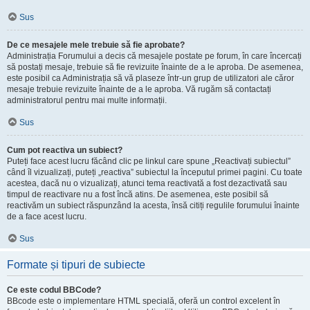
Sus
De ce mesajele mele trebuie să fie aprobate?
Administrația Forumului a decis că mesajele postate pe forum, în care încercați
să postați mesaje, trebuie să fie revizuite înainte de a le aproba. De asemenea,
este posibil ca Administrația să vă plaseze într-un grup de utilizatori ale căror
mesaje trebuie revizuite înainte de a le aproba. Vă rugăm să contactați
administratorul pentru mai multe informații.
Sus
Cum pot reactiva un subiect?
Puteți face acest lucru făcând clic pe linkul care spune „Reactivați subiectul”
când îl vizualizați, puteți „reactiva” subiectul la începutul primei pagini. Cu toate
acestea, dacă nu o vizualizați, atunci tema reactivată a fost dezactivată sau
timpul de reactivare nu a fost încă atins. De asemenea, este posibil să
reactivăm un subiect răspunzând la acesta, însă citiți regulile forumului înainte
de a face acest lucru.
Sus
Formate și tipuri de subiecte
Ce este codul BBCode?
BBcode este o implementare HTML specială, oferă un control excelent în