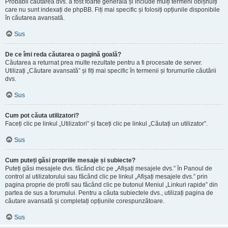
Probabil căutarea dvs. a fost foarte generală și include mulți termeni obișnuiți
care nu sunt indexați de phpBB. Fiți mai specific și folosiți opțiunile disponibile
în căutarea avansată.
Sus
De ce îmi reda căutarea o pagină goală?
Căutarea a returnat prea multe rezultate pentru a fi procesate de server.
Utilizați „Căutare avansată” și fiți mai specific în termenii și forumurile căutării
dvs.
Sus
Cum pot căuta utilizatori?
Faceți clic pe linkul „Utilizatori” și faceți clic pe linkul „Căutați un utilizator”.
Sus
Cum puteți găsi propriile mesaje și subiecte?
Puteți găsi mesajele dvs. făcând clic pe „Afișați mesajele dvs.” în Panoul de
control al utilizatorului sau făcând clic pe linkul „Afișați mesajele dvs.” prin
pagina proprie de profil sau făcând clic pe butonul Meniul „Linkuri rapide” din
partea de sus a forumului. Pentru a căuta subiectele dvs., utilizați pagina de
căutare avansată și completați opțiunile corespunzătoare.
Sus