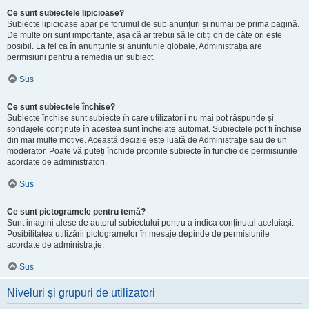
Ce sunt subiectele lipicioase?
Subiecte lipicioase apar pe forumul de sub anunţuri și numai pe prima pagină.
De multe ori sunt importante, așa că ar trebui să le citiți ori de câte ori este
posibil. La fel ca în anunțurile și anunțurile globale, Administrația are
permisiuni pentru a remedia un subiect.
Sus
Ce sunt subiectele închise?
Subiecte închise sunt subiecte în care utilizatorii nu mai pot răspunde și
sondajele conținute în acestea sunt încheiate automat. Subiectele pot fi închise
din mai multe motive. Această decizie este luată de Administrație sau de un
moderator. Poate vă puteți închide propriile subiecte în funcție de permisiunile
acordate de administratori.
Sus
Ce sunt pictogramele pentru temă?
Sunt imagini alese de autorul subiectului pentru a indica conținutul aceluiași.
Posibilitatea utilizării pictogramelor în mesaje depinde de permisiunile
acordate de administrație.
Sus
Niveluri și grupuri de utilizatori