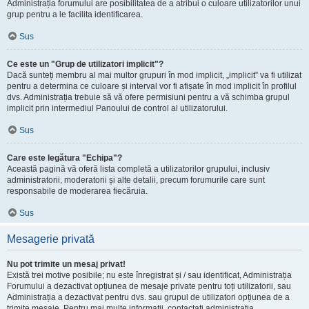
Administrația forumului are posibilitatea de a atribui o culoare utilizatorilor unui
grup pentru a le facilita identificarea.
Sus
Ce este un "Grup de utilizatori implicit"?
Dacă sunteți membru al mai multor grupuri în mod implicit, „implicit” va fi utilizat
pentru a determina ce culoare și interval vor fi afișate în mod implicit în profilul
dvs. Administrația trebuie să vă ofere permisiuni pentru a vă schimba grupul
implicit prin intermediul Panoului de control al utilizatorului.
Sus
Care este legătura "Echipa"?
Această pagină vă oferă lista completă a utilizatorilor grupului, inclusiv
administratorii, moderatorii și alte detalii, precum forumurile care sunt
responsabile de moderarea fiecăruia.
Sus
Mesagerie privată
Nu pot trimite un mesaj privat!
Există trei motive posibile; nu este înregistrat și / sau identificat, Administrația
Forumului a dezactivat opțiunea de mesaje private pentru toți utilizatorii, sau
Administrația a dezactivat pentru dvs. sau grupul de utilizatori opțiunea de a
trimite mesaje. Pentru mai multe informații, contactați administrația.