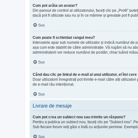
Cum pot arăta un avatar?
Din panoul de control al utilizatorului, faceți clic pe „Profil”
dacă pot fi utilizate sau nu și în ce mărime și greutate pot fi pub
Sus
Cum poate fi schimbat rangul meu?
Intervalele apar sub numele de utilizator și indică numărul de po
așa cum este stabilit de către administrație. Vă rugăm să nu abuz
administratorii vor reduce numărul de postări, chiar luând măsu
Sus
Când dau clic pe linkul de e-mail al unui utilizator, el îmi cer
Doar utilizatorii înregistrați pot trimite e-mail către alți utiliz
de e-mail rău intenționat.
Sus
Livrare de mesaje
Cum pot crea un subiect nou sau trimite un răspuns?
Pentru a publica un subiect nou, faceți clic pe "Subiect nou". Pe
Sub fiecare forum veți găsi o listă cu acțiunile permise. Exemplu:
Sus