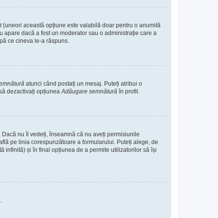
it
(uneori această opțiune este valabilă doar pentru o anumită
. Nu apare dacă a fost un moderator sau o administrație care a
după ce cineva le-a răspuns.
semnătură
atunci când postați un mesaj. Puteți atribui o
 să dezactivați opțiunea
Adăugare semnătură
în profil.
e; Dacă nu îl vedeți, înseamnă că nu aveți permisiunile
flă pe linia corespunzătoare a formularului. Puteți alege, de
nfinită) și în final opțiunea de a permite utilizatorilor să își
.