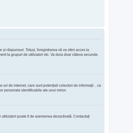
e și răspunsuri. Totuși, înregistrarea vă va oferi acces la
ment la grupuri de utilizatori etc. Va dura doar câteva secunde.
uri de internet, care sunt potențiali colectori de informații. , ca
lor personale identificabile ale unui minor.
or utilizatori poate fi de asemenea dezactivată. Contactați