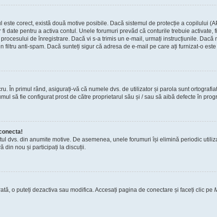
tul este corect, există două motive posibile. Dacă sistemul de protecție a copilului (A
r fi date pentru a activa contul. Unele forumuri prevăd că conturile trebuie activate,
tul procesului de înregistrare. Dacă vi s-a trimis un e-mail, urmați instrucțiunile. Dac
n filtru anti-spam. Dacă sunteți sigur că adresa de e-mail pe care ați furnizat-o este 
. În primul rând, asigurați-vă că numele dvs. de utilizator și parola sunt ortografia
ul să fie configurat prost de către proprietarul său și / sau să aibă defecte în progr
conecta!
tul dvs. din anumite motive. De asemenea, unele forumuri își elimină periodic utili
din nou și participați la discuții.
ată, o puteți dezactiva sau modifica. Accesați pagina de conectare și faceți clic pe
M