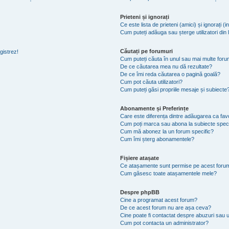
Prieteni și ignorați
Ce este lista de prieteni (amici) și ignorați (i
Cum puteți adăuga sau șterge utilizatori din li
Căutați pe forumuri
gistrez!
Cum puteți căuta în unul sau mai multe foru
De ce căutarea mea nu dă rezultate?
De ce îmi reda căutarea o pagină goală?
Cum pot căuta utilizatori?
Cum puteți găsi propriile mesaje și subiecte
Abonamente și Preferințe
Care este diferența dintre adăugarea ca favo
Cum poți marca sau abona la subiecte spec
Cum mă abonez la un forum specific?
Cum îmi șterg abonamentele?
Fișiere atașate
Ce atașamente sunt permise pe acest foru
Cum găsesc toate atașamentele mele?
Despre phpBB
Cine a programat acest forum?
De ce acest forum nu are așa ceva?
Cine poate fi contactat despre abuzuri sau ut
Cum pot contacta un administrator?