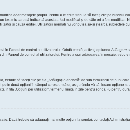
odifica doar mesajele proprii. Pentru a le edita trebuie să faceți clic pe butonul
ed
un text mic care să indice că acesta a fost modificat și de câte ori a fost modificat
tilizator și cauza ediției. Utilizatorii normali nu vor putea să-și șteargă subiectele 
i în Panoul de control al utilizatorului. Odată creată, activați opțiunea
Adăugare 
 din Panoul de control al utilizatorului. Pentru a opri adăugarea în mesaje, trebuie
a, trebuie să faceți clic pe fila „Adăugați o anchetă” de sub formularul de publicar
el puțin două opțiuni în câmpul corespunzător, asigurându-vă că fiecare opțiune se a
în fila „Opțiuni per utilizator”, termenul limită în zile pentru sondaj (0 pentru durată i
trație. Dacă trebuie să adăugați mai multe opțiuni la sondaj, contactați Administrația