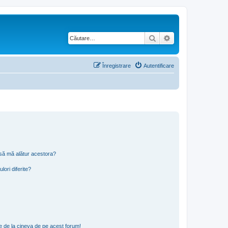
Căutare
Căutare avansată
Înregistrare
Autentificare
t să mă alătur acestora?
lori diferite?
e de la cineva de pe acest forum!