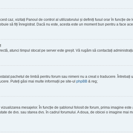
est caz, vizitați Panoul de control al utilizatorului și definiți fusul orar în funcție 
 trebuie să fiți înregistrat. Dacă nu este, acesta este un moment bun pentru a face ace
!
corectă, atunci timpul stocat pe server este greșit. Vă rugăm să contactați administra
stalat pachetul de limbă pentru forum sau nimeni nu a creat o traducere. Întrebați un
ucere. Puteți găsi mai multe informații pe site-ul
phpBB
& reg;
vizualizarea mesajelor. În funcție de șablonul folosit de forum, prima imagine este a
tate de dvs. sau starea dvs. în cadrul forumului. A doua, de obicei o imagine mai ma