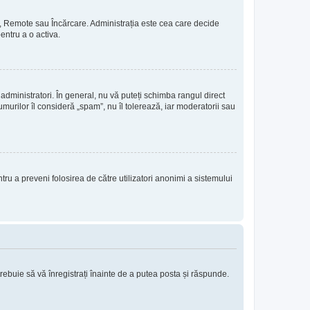
rie, Remote sau Încărcare. Administrația este cea care decide
pentru a o activa.
 administratori. În general, nu vă puteți schimba rangul direct
murilor îl consideră „spam”, nu îl tolerează, iar moderatorii sau
entru a preveni folosirea de către utilizatori anonimi a sistemului
trebuie să vă înregistrați înainte de a putea posta și răspunde.