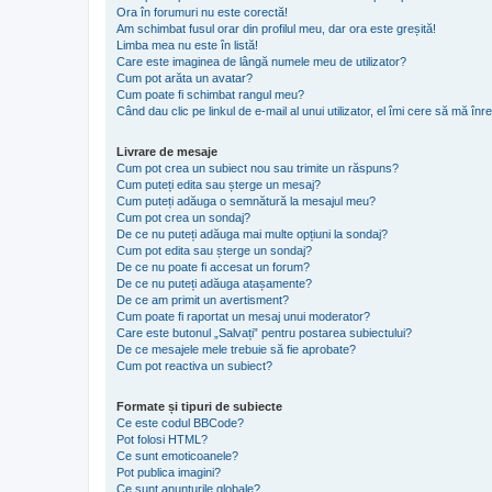
Ora în forumuri nu este corectă!
Am schimbat fusul orar din profilul meu, dar ora este greșită!
Limba mea nu este în listă!
Care este imaginea de lângă numele meu de utilizator?
Cum pot arăta un avatar?
Cum poate fi schimbat rangul meu?
Când dau clic pe linkul de e-mail al unui utilizator, el îmi cere să mă înre
Livrare de mesaje
Cum pot crea un subiect nou sau trimite un răspuns?
Cum puteți edita sau șterge un mesaj?
Cum puteți adăuga o semnătură la mesajul meu?
Cum pot crea un sondaj?
De ce nu puteți adăuga mai multe opțiuni la sondaj?
Cum pot edita sau șterge un sondaj?
De ce nu poate fi accesat un forum?
De ce nu puteți adăuga atașamente?
De ce am primit un avertisment?
Cum poate fi raportat un mesaj unui moderator?
Care este butonul „Salvați” pentru postarea subiectului?
De ce mesajele mele trebuie să fie aprobate?
Cum pot reactiva un subiect?
Formate și tipuri de subiecte
Ce este codul BBCode?
Pot folosi HTML?
Ce sunt emoticoanele?
Pot publica imagini?
Ce sunt anunţurile globale?