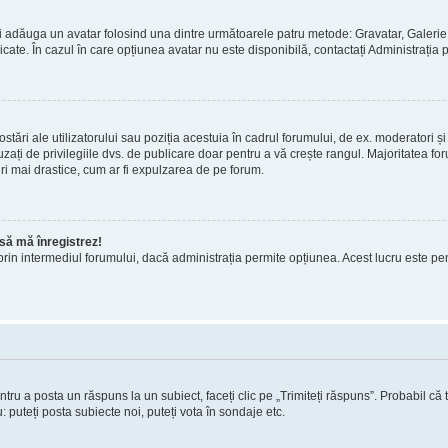
 puteți adăuga un avatar folosind una dintre următoarele patru metode: Gravatar, Gale
licate. În cazul în care opțiunea avatar nu este disponibilă, contactați Administrația 
stări ale utilizatorului sau poziția acestuia în cadrul forumului, de ex. moderatori și
ați de privilegiile dvs. de publicare doar pentru a vă crește rangul. Majoritatea foru
ri mai drastice, cum ar fi expulzarea de pe forum.
e să mă înregistrez!
atori prin intermediul forumului, dacă administrația permite opțiunea. Acest lucru este p
ntru a posta un răspuns la un subiect, faceți clic pe „Trimiteți răspuns”. Probabil că 
 puteți posta subiecte noi, puteți vota în sondaje etc.