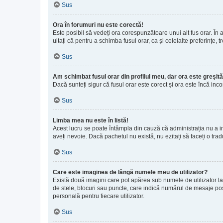
Sus
Ora în forumuri nu este corectă!
Este posibil să vedeți ora corespunzătoare unui alt fus orar. În ac
uitați că pentru a schimba fusul orar, ca și celelalte preferințe,
Sus
Am schimbat fusul orar din profilul meu, dar ora este greșită
Dacă sunteți sigur că fusul orar este corect și ora este încă in
Sus
Limba mea nu este în listă!
Acest lucru se poate întâmpla din cauză că administrația nu a in
aveți nevoie. Dacă pachetul nu există, nu ezitați să faceți o trad
Sus
Care este imaginea de lângă numele meu de utilizator?
Există două imagini care pot apărea sub numele de utilizator la 
de stele, blocuri sau puncte, care indică numărul de mesaje pos
personală pentru fiecare utilizator.
Sus