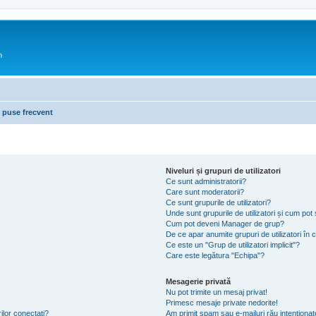
n
i puse frecvent
Niveluri și grupuri de utilizatori
Ce sunt administratorii?
Care sunt moderatorii?
Ce sunt grupurile de utilizatori?
Unde sunt grupurile de utilizatori și cum po
Cum pot deveni Manager de grup?
De ce apar anumite grupuri de utilizatori în cu
Ce este un "Grup de utilizatori implicit"?
Care este legătura "Echipa"?
Mesagerie privată
Nu pot trimite un mesaj privat!
Primesc mesaje private nedorite!
ilor conectați?
Am primit spam sau e-mailuri rău intenționat