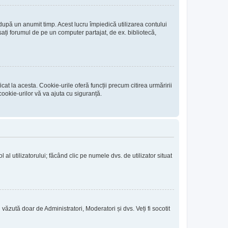
 după un anumit timp. Acest lucru împiedică utilizarea contului
ați forumul de pe un computer partajat, de ex. bibliotecă,
at la acesta. Cookie-urile oferă funcții precum citirea urmăririi
ookie-urilor vă va ajuta cu siguranță.
l al utilizatorului; făcând clic pe numele dvs. de utilizator situat
i văzută doar de Administratori, Moderatori și dvs. Veți fi socotit