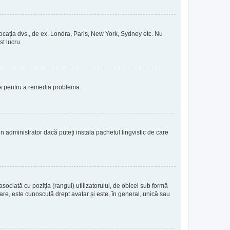
de locația dvs., de ex. Londra, Paris, New York, Sydney etc. Nu
st lucru.
ția pentru a remedia problema.
 administrator dacă puteți instala pachetul lingvistic de care
sociată cu poziția (rangul) utilizatorului, de obicei sub formă
re, este cunoscută drept avatar și este, în general, unică sau