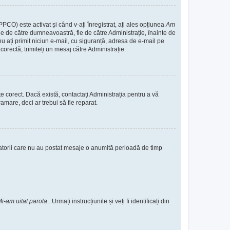
PPCO) este activat și când v-ați înregistrat, ați ales opțiunea
Am
 fie de către dumneavoastră, fie de către Administrație, înainte de
ă nu ați primit niciun e-mail, cu siguranță, adresa de e-mail pe
corectă, trimiteți un mesaj către Administrație.
te corect. Dacă există, contactați Administrația pentru a vă
amare, deci ar trebui să fie reparat.
zatorii care nu au postat mesaje o anumită perioadă de timp
i-am uitat parola
. Urmați instrucțiunile și veți fi identificați din