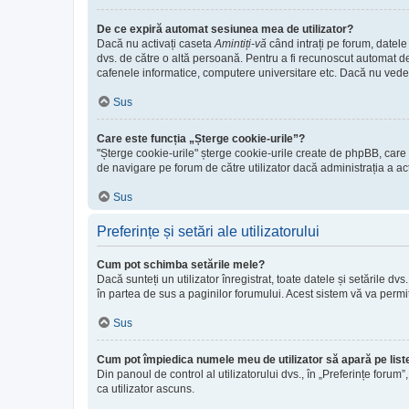
De ce expiră automat sesiunea mea de utilizator?
Dacă nu activați caseta
Amintiți-vă
când intrați pe forum, datele
dvs. de către o altă persoană. Pentru a fi recunoscut automat de
cafenele informatice, computere universitare etc. Dacă nu vede
Sus
Care este funcția „Șterge cookie-urile”?
"Șterge cookie-urile" șterge cookie-urile create de phpBB, care v
de navigare pe forum de către utilizator dacă administrația a ac
Sus
Preferințe și setări ale utilizatorului
Cum pot schimba setările mele?
Dacă sunteți un utilizator înregistrat, toate datele și setările dv
în partea de sus a paginilor forumului. Acest sistem vă va permit
Sus
Cum pot împiedica numele meu de utilizator să apară pe listel
Din panoul de control al utilizatorului dvs., în „Preferințe forum”
ca utilizator ascuns.