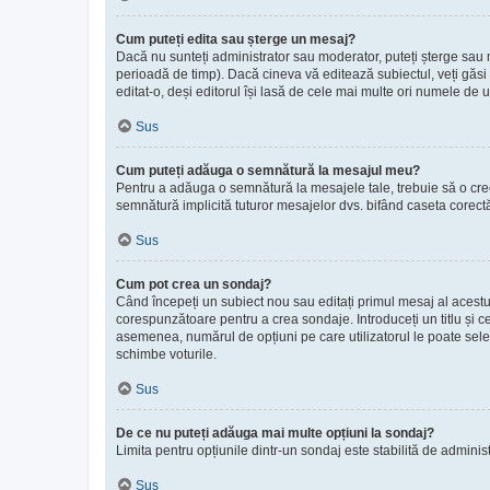
Cum puteți edita sau șterge un mesaj?
Dacă nu sunteți administrator sau moderator, puteți șterge sau m
perioadă de timp). Dacă cineva vă editează subiectul, veți găsi 
editat-o, deși editorul își lasă de cele mai multe ori numele de u
Sus
Cum puteți adăuga o semnătură la mesajul meu?
Pentru a adăuga o semnătură la mesajele tale, trebuie să o creez
semnătură implicită tuturor mesajelor dvs. bifând caseta corectă
Sus
Cum pot crea un sondaj?
Când începeți un subiect nou sau editați primul mesaj al acestui
corespunzătoare pentru a crea sondaje. Introduceți un titlu și c
asemenea, numărul de opțiuni pe care utilizatorul le poate selecta 
schimbe voturile.
Sus
De ce nu puteți adăuga mai multe opțiuni la sondaj?
Limita pentru opțiunile dintr-un sondaj este stabilită de adminis
Sus