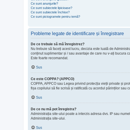
Ce sunt anunţurile?
Ce sunt subiectele lipicioase?
Ce sunt subiectele închise?
Ce sunt pictogramele pentru temă?
Probleme legate de identificare și înregistrare
De ce trebuie să mă înregistrez?
Nu trebuie să faceți acest lucru, decizia este luată de Administra
conținut suplimentar și / sau avantaje de care nu v-ați bucura ca
Este foarte recomandat.
Sus
Ce este COPPA? (APPCO)
COPPA, APPCO sau Legea privind protecția vieții private și protecț
fișa copilului să fie scrisă și ratificată cu acordul părinților s
Sus
De ce nu mă pot înregistra?
Administrația site-ului poate a interzis adresa dvs. IP sau numele
Administrația site-ului.
Sus