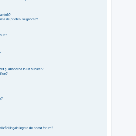
namici)?
sta de prieteni și ignorați?
muri?
?
rit și abonarea la un subiect?
ifice?
m?
ilizări ilegale legate de acest forum?