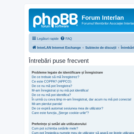
Forum Interlan
Forumul Membrilor Asociației Interla
Legături rapide
FAQ
InterLAN Internet Exchange
Subiecte de discuții
Întrebăr
Întrebări puse frecvent
Probleme legate de identificare și înregistrare
De ce trebuie să mă înregistrez?
Ce este COPPA? (APPCO)
De ce nu mă pot înregistra?
M-am înregistrat și nu mă pot identifica!
De ce nu mă pot identifica?
În urmă cu ceva timp m-am înregistrat, dar acum nu mă pot conecta!
Mi-am pierdut parola!
De ce expiră automat sesiunea mea de utilizator?
Care este funcția „Șterge cookie-urile”?
Preferințe și setări ale utilizatorului
Cum pot schimba setările mele?
Cum pot împiedica numele meu de utilizator să apară pe listele utilizator