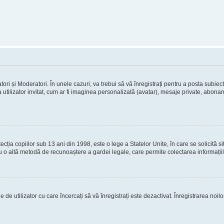
tori și Moderatori. În unele cazuri, va trebui să vă înregistrați pentru a posta subiect
 utilizator invitat, cum ar fi imaginea personalizată (avatar), mesaje private, abona
ia copiilor sub 13 ani din 1998, este o lege a Statelor Unite, în care se solicită site-
au cu o altă metodă de recunoaștere a gardei legale, care permite colectarea informații
 de utilizator cu care încercați să vă înregistrați este dezactivat. Înregistrarea noil