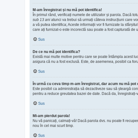
M-am înregistrat și nu mă pot identifica!
În primul rând, verificați numele de utilizator și parola. Dacă to
sub 13 ani
atunci va trebui să urmați câteva instrucțiuni care vo
a vă putea identifica; Aceste informații vor fi furnizate la sfârși
care ați furnizat-o este incorectă sau poate a fost capturată de u
Sus
De ce nu mă pot identifica?
Există mai multe motive pentru care se poate întâmpla acest lucru
asigura că nu a fost exclusă. Este, de asemenea, posibil ca forum
Sus
În urmă cu ceva timp m-am înregistrat, dar acum nu mă pot 
Este posibil ca administrația să dezactiveze sau să șteargă con
pentru a reduce greutatea bazei de date. Dacă da, înregistrați-vă 
Sus
Mi-am pierdut parola!
Nu vă panicați, calmați-vă! Dacă parola dvs. nu poate fi recuper
nou în cel mai scurt timp.
Sus