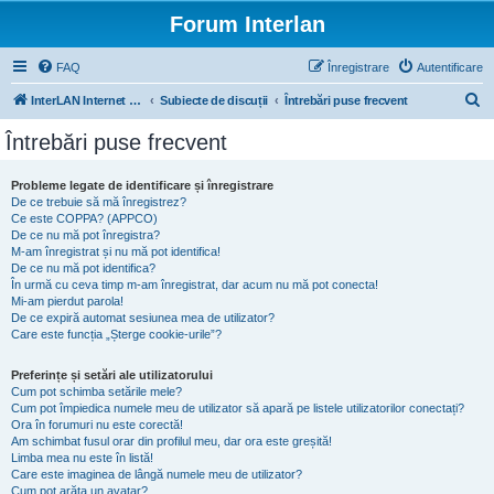
Forum Interlan
FAQ
Înregistrare
Autentificare
C
InterLAN Internet Exchange
Subiecte de discuții
Întrebări puse frecvent
ă
Întrebări puse frecvent
u
t
Probleme legate de identificare și înregistrare
De ce trebuie să mă înregistrez?
a
Ce este COPPA? (APPCO)
r
De ce nu mă pot înregistra?
M-am înregistrat și nu mă pot identifica!
e
De ce nu mă pot identifica?
În urmă cu ceva timp m-am înregistrat, dar acum nu mă pot conecta!
Mi-am pierdut parola!
De ce expiră automat sesiunea mea de utilizator?
Care este funcția „Șterge cookie-urile”?
Preferințe și setări ale utilizatorului
Cum pot schimba setările mele?
Cum pot împiedica numele meu de utilizator să apară pe listele utilizatorilor conectați?
Ora în forumuri nu este corectă!
Am schimbat fusul orar din profilul meu, dar ora este greșită!
Limba mea nu este în listă!
Care este imaginea de lângă numele meu de utilizator?
Cum pot arăta un avatar?