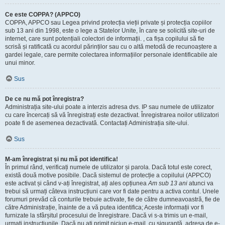
Ce este COPPA? (APPCO)
COPPA, APPCO sau Legea privind protecția vieții private și protecția copiilor
sub 13 ani din 1998, este o lege a Statelor Unite, în care se solicită site-uri de
internet, care sunt potențiali colectori de informații. , ca fișa copilului să fie
scrisă și ratificată cu acordul părinților sau cu o altă metodă de recunoaștere a
gardei legale, care permite colectarea informațiilor personale identificabile ale
unui minor.
Sus
De ce nu mă pot înregistra?
Administrația site-ului poate a interzis adresa dvs. IP sau numele de utilizator
cu care încercați să vă înregistrați este dezactivat. Înregistrarea noilor utilizatori
poate fi de asemenea dezactivată. Contactați Administrația site-ului.
Sus
M-am înregistrat și nu mă pot identifica!
În primul rând, verificați numele de utilizator și parola. Dacă totul este corect,
există două motive posibile. Dacă sistemul de protecție a copilului (APPCO)
este activat și când v-ați înregistrat, ați ales opțiunea
Am sub 13 ani
atunci va
trebui să urmați câteva instrucțiuni care vor fi date pentru a activa contul. Unele
forumuri prevăd că conturile trebuie activate, fie de către dumneavoastră, fie de
către Administrație, înainte de a vă putea identifica; Aceste informații vor fi
furnizate la sfârșitul procesului de înregistrare. Dacă vi s-a trimis un e-mail,
urmați instrucțiunile. Dacă nu ați primit niciun e-mail, cu siguranță, adresa de e-