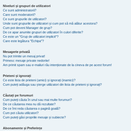
Niveluri și grupuri de utilizatori
Ce sunt administratorii?
Care sunt moderatorii?
Ce sunt grupurile de utilizatori?
Unde sunt grupurile de utilizatori și cum pot să mă alătur acestora?
Cum pot deveni Manager de grup?
De ce apar anumite grupuri de utilizatori în culori diferite?
Ce este un "Grup de utilizatori implicit"?
Care este legătura "Echipa"?
Mesagerie privată
Nu pot trimite un mesaj privat!
Primesc mesaje private nedorite!
Am primit spam sau e-mailuri rău intenționate de la cineva de pe acest forum!
Prieteni și ignorați
Ce este lista de prieteni (amici) și ignorați (inamici)?
Cum puteți adăuga sau șterge utilizatori din lista de prieteni și ignorați?
Căutați pe forumuri
Cum puteți căuta în unul sau mai multe forumuri?
De ce căutarea mea nu dă rezultate?
De ce îmi reda căutarea o pagină goală?
Cum pot căuta utilizatori?
Cum puteți găsi propriile mesaje și subiecte?
Abonamente și Preferințe