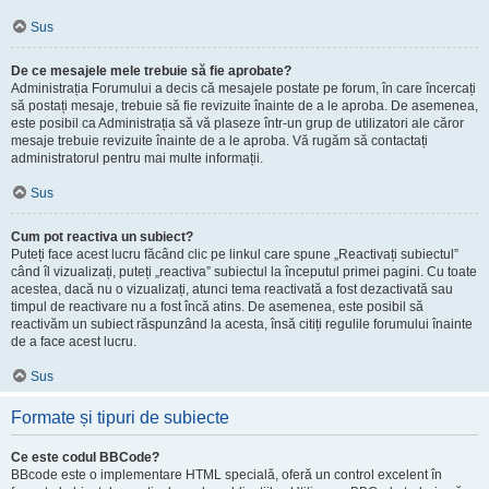
Sus
De ce mesajele mele trebuie să fie aprobate?
Administrația Forumului a decis că mesajele postate pe forum, în care încercați
să postați mesaje, trebuie să fie revizuite înainte de a le aproba. De asemenea,
este posibil ca Administrația să vă plaseze într-un grup de utilizatori ale căror
mesaje trebuie revizuite înainte de a le aproba. Vă rugăm să contactați
administratorul pentru mai multe informații.
Sus
Cum pot reactiva un subiect?
Puteți face acest lucru făcând clic pe linkul care spune „Reactivați subiectul”
când îl vizualizați, puteți „reactiva” subiectul la începutul primei pagini. Cu toate
acestea, dacă nu o vizualizați, atunci tema reactivată a fost dezactivată sau
timpul de reactivare nu a fost încă atins. De asemenea, este posibil să
reactivăm un subiect răspunzând la acesta, însă citiți regulile forumului înainte
de a face acest lucru.
Sus
Formate și tipuri de subiecte
Ce este codul BBCode?
BBcode este o implementare HTML specială, oferă un control excelent în