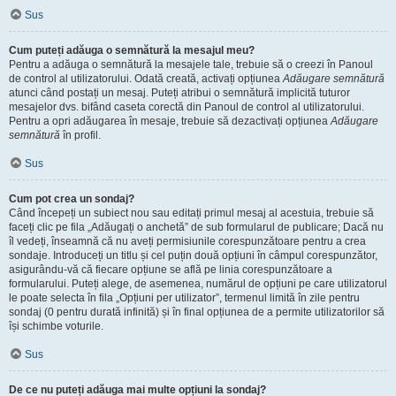
Sus
Cum puteți adăuga o semnătură la mesajul meu?
Pentru a adăuga o semnătură la mesajele tale, trebuie să o creezi în Panoul
de control al utilizatorului. Odată creată, activați opțiunea
Adăugare semnătură
atunci când postați un mesaj. Puteți atribui o semnătură implicită tuturor
mesajelor dvs. bifând caseta corectă din Panoul de control al utilizatorului.
Pentru a opri adăugarea în mesaje, trebuie să dezactivați opțiunea
Adăugare
semnătură
în profil.
Sus
Cum pot crea un sondaj?
Când începeți un subiect nou sau editați primul mesaj al acestuia, trebuie să
faceți clic pe fila „Adăugați o anchetă” de sub formularul de publicare; Dacă nu
îl vedeți, înseamnă că nu aveți permisiunile corespunzătoare pentru a crea
sondaje. Introduceți un titlu și cel puțin două opțiuni în câmpul corespunzător,
asigurându-vă că fiecare opțiune se află pe linia corespunzătoare a
formularului. Puteți alege, de asemenea, numărul de opțiuni pe care utilizatorul
le poate selecta în fila „Opțiuni per utilizator”, termenul limită în zile pentru
sondaj (0 pentru durată infinită) și în final opțiunea de a permite utilizatorilor să
își schimbe voturile.
Sus
De ce nu puteți adăuga mai multe opțiuni la sondaj?