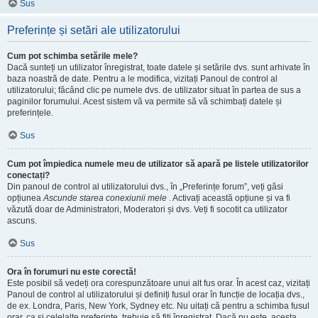
Sus
Preferințe și setări ale utilizatorului
Cum pot schimba setările mele?
Dacă sunteți un utilizator înregistrat, toate datele și setările dvs. sunt arhivate în
baza noastră de date. Pentru a le modifica, vizitați Panoul de control al
utilizatorului; făcând clic pe numele dvs. de utilizator situat în partea de sus a
paginilor forumului. Acest sistem vă va permite să vă schimbați datele și
preferințele.
Sus
Cum pot împiedica numele meu de utilizator să apară pe listele utilizatorilor
conectați?
Din panoul de control al utilizatorului dvs., în „Preferințe forum”, veți găsi
opțiunea
Ascunde starea conexiunii mele
. Activați această opțiune și va fi
văzută doar de Administratori, Moderatori și dvs. Veți fi socotit ca utilizator
ascuns.
Sus
Ora în forumuri nu este corectă!
Este posibil să vedeți ora corespunzătoare unui alt fus orar. În acest caz, vizitați
Panoul de control al utilizatorului și definiți fusul orar în funcție de locația dvs.,
de ex. Londra, Paris, New York, Sydney etc. Nu uitați că pentru a schimba fusul
orar, ca și celelalte preferințe, trebuie să fiți înregistrat. Dacă nu este, acesta