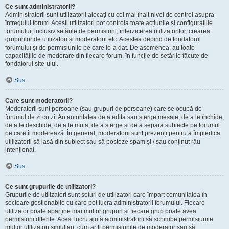
Ce sunt administratorii?
Administratorii sunt utilizatorii alocați cu cel mai înalt nivel de control asupra
întregului forum. Acești utilizatori pot controla toate acțiunile și configurațiile
forumului, inclusiv setările de permisiuni, interzicerea utilizatorilor, crearea
grupurilor de utilizatori și moderatorii etc. Acestea depind de fondatorul
forumului și de permisiunile pe care le-a dat. De asemenea, au toate
capacitățile de moderare din fiecare forum, în funcție de setările făcute de
fondatorul site-ului.
Sus
Care sunt moderatorii?
Moderatorii sunt persoane (sau grupuri de persoane) care se ocupă de
forumul de zi cu zi. Au autoritatea de a edita sau șterge mesaje, de a le închide,
de a le deschide, de a le muta, de a șterge și de a separa subiecte pe forumul
pe care îl moderează. În general, moderatorii sunt prezenți pentru a împiedica
utilizatorii să iasă din subiect sau să posteze spam și / sau conținut rău
intenționat.
Sus
Ce sunt grupurile de utilizatori?
Grupurile de utilizatori sunt seturi de utilizatori care împart comunitatea în
sectoare gestionabile cu care pot lucra administratorii forumului. Fiecare
utilizator poate aparține mai multor grupuri și fiecare grup poate avea
permisiuni diferite. Acest lucru ajută administratorii să schimbe permisiunile
multor utilizatori simultan, cum ar fi permisiunile de moderator sau să