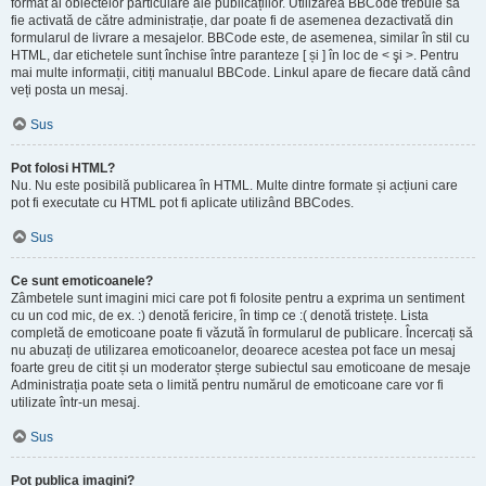
format al obiectelor particulare ale publicațiilor. Utilizarea BBCode trebuie să
fie activată de către administrație, dar poate fi de asemenea dezactivată din
formularul de livrare a mesajelor. BBCode este, de asemenea, similar în stil cu
HTML, dar etichetele sunt închise între paranteze [ și ] în loc de < şi >. Pentru
mai multe informații, citiți manualul BBCode. Linkul apare de fiecare dată când
veți posta un mesaj.
Sus
Pot folosi HTML?
Nu. Nu este posibilă publicarea în HTML. Multe dintre formate și acțiuni care
pot fi executate cu HTML pot fi aplicate utilizând BBCodes.
Sus
Ce sunt emoticoanele?
Zâmbetele sunt imagini mici care pot fi folosite pentru a exprima un sentiment
cu un cod mic, de ex. :) denotă fericire, în timp ce :( denotă tristețe. Lista
completă de emoticoane poate fi văzută în formularul de publicare. Încercați să
nu abuzați de utilizarea emoticoanelor, deoarece acestea pot face un mesaj
foarte greu de citit și un moderator șterge subiectul sau emoticoane de mesaje
Administrația poate seta o limită pentru numărul de emoticoane care vor fi
utilizate într-un mesaj.
Sus
Pot publica imagini?