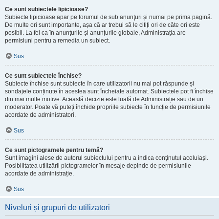
Ce sunt subiectele lipicioase?
Subiecte lipicioase apar pe forumul de sub anunţuri și numai pe prima pagină.
De multe ori sunt importante, așa că ar trebui să le citiți ori de câte ori este
posibil. La fel ca în anunțurile și anunțurile globale, Administrația are
permisiuni pentru a remedia un subiect.
Sus
Ce sunt subiectele închise?
Subiecte închise sunt subiecte în care utilizatorii nu mai pot răspunde și
sondajele conținute în acestea sunt încheiate automat. Subiectele pot fi închise
din mai multe motive. Această decizie este luată de Administrație sau de un
moderator. Poate vă puteți închide propriile subiecte în funcție de permisiunile
acordate de administratori.
Sus
Ce sunt pictogramele pentru temă?
Sunt imagini alese de autorul subiectului pentru a indica conținutul aceluiași.
Posibilitatea utilizării pictogramelor în mesaje depinde de permisiunile
acordate de administrație.
Sus
Niveluri și grupuri de utilizatori