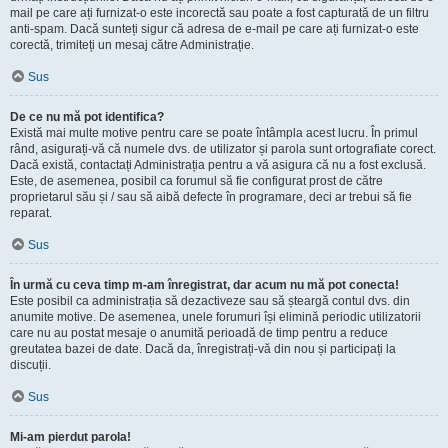
mail pe care ați furnizat-o este incorectă sau poate a fost capturată de un filtru
anti-spam. Dacă sunteți sigur că adresa de e-mail pe care ați furnizat-o este
corectă, trimiteți un mesaj către Administrație.
Sus
De ce nu mă pot identifica?
Există mai multe motive pentru care se poate întâmpla acest lucru. În primul
rând, asigurați-vă că numele dvs. de utilizator și parola sunt ortografiate corect.
Dacă există, contactați Administrația pentru a vă asigura că nu a fost exclusă.
Este, de asemenea, posibil ca forumul să fie configurat prost de către
proprietarul său și / sau să aibă defecte în programare, deci ar trebui să fie
reparat.
Sus
În urmă cu ceva timp m-am înregistrat, dar acum nu mă pot conecta!
Este posibil ca administrația să dezactiveze sau să șteargă contul dvs. din
anumite motive. De asemenea, unele forumuri își elimină periodic utilizatorii
care nu au postat mesaje o anumită perioadă de timp pentru a reduce
greutatea bazei de date. Dacă da, înregistrați-vă din nou și participați la
discuții.
Sus
Mi-am pierdut parola!