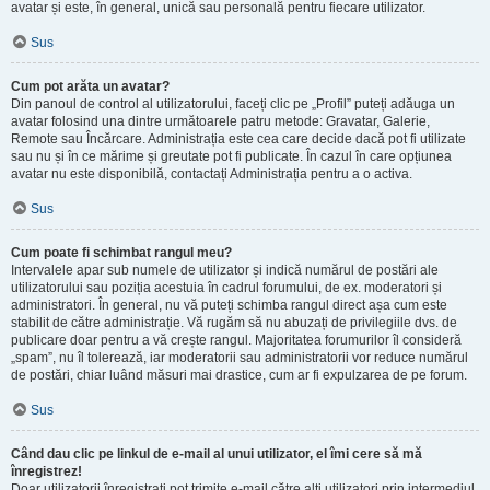
avatar și este, în general, unică sau personală pentru fiecare utilizator.
Sus
Cum pot arăta un avatar?
Din panoul de control al utilizatorului, faceți clic pe „Profil” puteți adăuga un
avatar folosind una dintre următoarele patru metode: Gravatar, Galerie,
Remote sau Încărcare. Administrația este cea care decide dacă pot fi utilizate
sau nu și în ce mărime și greutate pot fi publicate. În cazul în care opțiunea
avatar nu este disponibilă, contactați Administrația pentru a o activa.
Sus
Cum poate fi schimbat rangul meu?
Intervalele apar sub numele de utilizator și indică numărul de postări ale
utilizatorului sau poziția acestuia în cadrul forumului, de ex. moderatori și
administratori. În general, nu vă puteți schimba rangul direct așa cum este
stabilit de către administrație. Vă rugăm să nu abuzați de privilegiile dvs. de
publicare doar pentru a vă crește rangul. Majoritatea forumurilor îl consideră
„spam”, nu îl tolerează, iar moderatorii sau administratorii vor reduce numărul
de postări, chiar luând măsuri mai drastice, cum ar fi expulzarea de pe forum.
Sus
Când dau clic pe linkul de e-mail al unui utilizator, el îmi cere să mă
înregistrez!
Doar utilizatorii înregistrați pot trimite e-mail către alți utilizatori prin intermediul