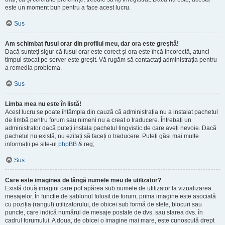
este un moment bun pentru a face acest lucru.
Sus
Am schimbat fusul orar din profilul meu, dar ora este greșită!
Dacă sunteți sigur că fusul orar este corect și ora este încă incorectă, atunci
timpul stocat pe server este greșit. Vă rugăm să contactați administrația pentru
a remedia problema.
Sus
Limba mea nu este în listă!
Acest lucru se poate întâmpla din cauză că administrația nu a instalat pachetul
de limbă pentru forum sau nimeni nu a creat o traducere. Întrebați un
administrator dacă puteți instala pachetul lingvistic de care aveți nevoie. Dacă
pachetul nu există, nu ezitați să faceți o traducere. Puteți găsi mai multe
informații pe site-ul
phpBB
& reg;
Sus
Care este imaginea de lângă numele meu de utilizator?
Există două imagini care pot apărea sub numele de utilizator la vizualizarea
mesajelor. În funcție de șablonul folosit de forum, prima imagine este asociată
cu poziția (rangul) utilizatorului, de obicei sub formă de stele, blocuri sau
puncte, care indică numărul de mesaje postate de dvs. sau starea dvs. în
cadrul forumului. A doua, de obicei o imagine mai mare, este cunoscută drept