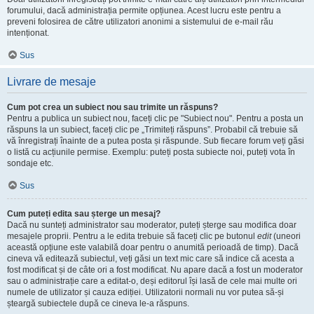
forumului, dacă administrația permite opțiunea. Acest lucru este pentru a
preveni folosirea de către utilizatori anonimi a sistemului de e-mail rău
intenționat.
Sus
Livrare de mesaje
Cum pot crea un subiect nou sau trimite un răspuns?
Pentru a publica un subiect nou, faceți clic pe "Subiect nou". Pentru a posta un
răspuns la un subiect, faceți clic pe „Trimiteți răspuns”. Probabil că trebuie să
vă înregistrați înainte de a putea posta și răspunde. Sub fiecare forum veți găsi
o listă cu acțiunile permise. Exemplu: puteți posta subiecte noi, puteți vota în
sondaje etc.
Sus
Cum puteți edita sau șterge un mesaj?
Dacă nu sunteți administrator sau moderator, puteți șterge sau modifica doar
mesajele proprii. Pentru a le edita trebuie să faceți clic pe butonul
edit
(uneori
această opțiune este valabilă doar pentru o anumită perioadă de timp). Dacă
cineva vă editează subiectul, veți găsi un text mic care să indice că acesta a
fost modificat și de câte ori a fost modificat. Nu apare dacă a fost un moderator
sau o administrație care a editat-o, deși editorul își lasă de cele mai multe ori
numele de utilizator și cauza ediției. Utilizatorii normali nu vor putea să-și
șteargă subiectele după ce cineva le-a răspuns.