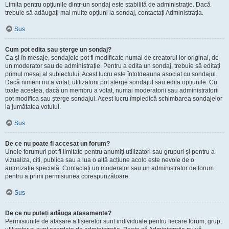
Limita pentru opțiunile dintr-un sondaj este stabilită de administrație. Dacă
trebuie să adăugați mai multe opțiuni la sondaj, contactați Administrația.
Sus
Cum pot edita sau șterge un sondaj?
Ca și în mesaje, sondajele pot fi modificate numai de creatorul lor original, de
un moderator sau de administrație. Pentru a edita un sondaj, trebuie să editați
primul mesaj al subiectului; Acest lucru este întotdeauna asociat cu sondajul.
Dacă nimeni nu a votat, utilizatorii pot șterge sondajul sau edita opțiunile. Cu
toate acestea, dacă un membru a votat, numai moderatorii sau administratorii
pot modifica sau șterge sondajul. Acest lucru împiedică schimbarea sondajelor
la jumătatea votului.
Sus
De ce nu poate fi accesat un forum?
Unele forumuri pot fi limitate pentru anumiți utilizatori sau grupuri și pentru a
vizualiza, citi, publica sau a lua o altă acțiune acolo este nevoie de o
autorizație specială. Contactați un moderator sau un administrator de forum
pentru a primi permisiunea corespunzătoare.
Sus
De ce nu puteți adăuga atașamente?
Permisiunile de atașare a fișierelor sunt individuale pentru fiecare forum, grup,