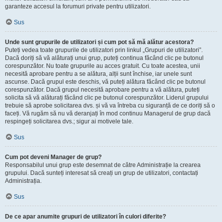
garanteze accesul la forumuri private pentru utilizatori.
Sus
Unde sunt grupurile de utilizatori și cum pot să mă alătur acestora?
Puteți vedea toate grupurile de utilizatori prin linkul „Grupuri de utilizatori”.
Dacă doriți să vă alăturați unui grup, puteți continua făcând clic pe butonul
corespunzător. Nu toate grupurile au acces gratuit. Cu toate acestea, unii
necesită aprobare pentru a se alătura, alții sunt închise, iar unele sunt
ascunse. Dacă grupul este deschis, vă puteți alătura făcând clic pe butonul
corespunzător. Dacă grupul necesită aprobare pentru a vă alătura, puteți
solicita să vă alăturați făcând clic pe butonul corespunzător. Liderul grupului
trebuie să aprobe solicitarea dvs. și vă va întreba cu siguranță de ce doriți să o
faceți. Vă rugăm să nu vă deranjați în mod continuu Managerul de grup dacă
respingeți solicitarea dvs.; sigur ai motivele tale.
Sus
Cum pot deveni Manager de grup?
Responsabilul unui grup este desemnat de către Administrație la crearea
grupului. Dacă sunteți interesat să creați un grup de utilizatori, contactați
Administrația.
Sus
De ce apar anumite grupuri de utilizatori în culori diferite?