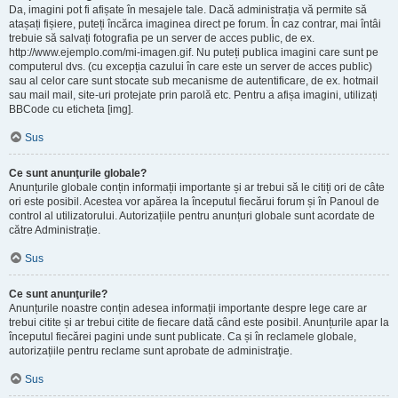
Da, imagini pot fi afișate în mesajele tale. Dacă administrația vă permite să
atașați fișiere, puteți încărca imaginea direct pe forum. În caz contrar, mai întâi
trebuie să salvați fotografia pe un server de acces public, de ex.
http://www.ejemplo.com/mi-imagen.gif. Nu puteți publica imagini care sunt pe
computerul dvs. (cu excepția cazului în care este un server de acces public)
sau al celor care sunt stocate sub mecanisme de autentificare, de ex. hotmail
sau mail mail, site-uri protejate prin parolă etc. Pentru a afișa imagini, utilizați
BBCode cu eticheta [img].
Sus
Ce sunt anunţurile globale?
Anunțurile globale conțin informații importante și ar trebui să le citiți ori de câte
ori este posibil. Acestea vor apărea la începutul fiecărui forum și în Panoul de
control al utilizatorului. Autorizațiile pentru anunțuri globale sunt acordate de
către Administrație.
Sus
Ce sunt anunţurile?
Anunțurile noastre conțin adesea informații importante despre lege care ar
trebui citite și ar trebui citite de fiecare dată când este posibil. Anunțurile apar la
începutul fiecărei pagini unde sunt publicate. Ca și în reclamele globale,
autorizațiile pentru reclame sunt aprobate de administraţie.
Sus