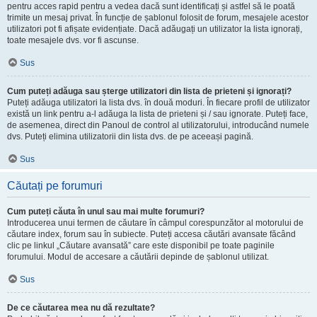
pentru acces rapid pentru a vedea dacă sunt identificați și astfel să le poată
trimite un mesaj privat. În funcție de șablonul folosit de forum, mesajele acestor
utilizatori pot fi afișate evidențiate. Dacă adăugați un utilizator la lista ignorați,
toate mesajele dvs. vor fi ascunse.
Sus
Cum puteți adăuga sau șterge utilizatori din lista de prieteni și ignorați?
Puteți adăuga utilizatori la lista dvs. în două moduri. În fiecare profil de utilizator
există un link pentru a-l adăuga la lista de prieteni și / sau ignorate. Puteți face,
de asemenea, direct din Panoul de control al utilizatorului, introducând numele
dvs. Puteți elimina utilizatorii din lista dvs. de pe aceeași pagină.
Sus
Căutați pe forumuri
Cum puteți căuta în unul sau mai multe forumuri?
Introducerea unui termen de căutare în câmpul corespunzător al motorului de
căutare index, forum sau în subiecte. Puteți accesa căutări avansate făcând
clic pe linkul „Căutare avansată” care este disponibil pe toate paginile
forumului. Modul de accesare a căutării depinde de șablonul utilizat.
Sus
De ce căutarea mea nu dă rezultate?