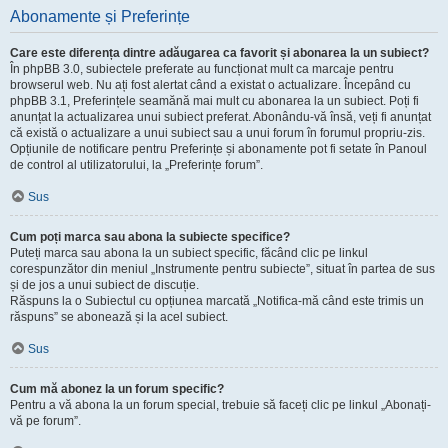
Abonamente și Preferințe
Care este diferența dintre adăugarea ca favorit și abonarea la un subiect?
În phpBB 3.0, subiectele preferate au funcționat mult ca marcaje pentru
browserul web. Nu ați fost alertat când a existat o actualizare. Începând cu
phpBB 3.1, Preferințele seamănă mai mult cu abonarea la un subiect. Poți fi
anunțat la actualizarea unui subiect preferat. Abonându-vă însă, veți fi anunțat
că există o actualizare a unui subiect sau a unui forum în forumul propriu-zis.
Opțiunile de notificare pentru Preferințe și abonamente pot fi setate în Panoul
de control al utilizatorului, la „Preferințe forum”.
Sus
Cum poți marca sau abona la subiecte specifice?
Puteți marca sau abona la un subiect specific, făcând clic pe linkul
corespunzător din meniul „Instrumente pentru subiecte”, situat în partea de sus
și de jos a unui subiect de discuție.
Răspuns la o Subiectul cu opțiunea marcată „Notifica-mă când este trimis un
răspuns” se abonează și la acel subiect.
Sus
Cum mă abonez la un forum specific?
Pentru a vă abona la un forum special, trebuie să faceți clic pe linkul „Abonați-
vă pe forum”.