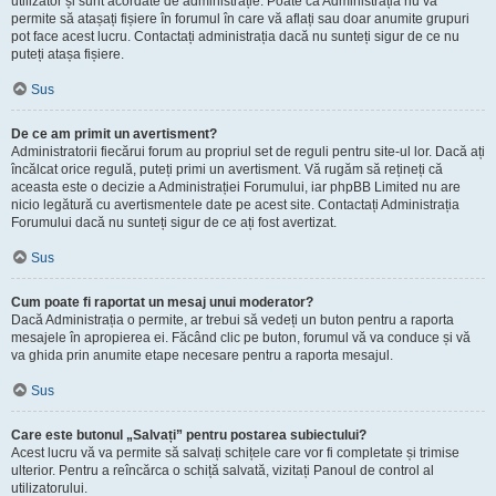
utilizator și sunt acordate de administrație. Poate că Administrația nu vă
permite să atașați fișiere în forumul în care vă aflați sau doar anumite grupuri
pot face acest lucru. Contactați administrația dacă nu sunteți sigur de ce nu
puteți atașa fișiere.
Sus
De ce am primit un avertisment?
Administratorii fiecărui forum au propriul set de reguli pentru site-ul lor. Dacă ați
încălcat orice regulă, puteți primi un avertisment. Vă rugăm să rețineți că
aceasta este o decizie a Administrației Forumului, iar phpBB Limited nu are
nicio legătură cu avertismentele date pe acest site. Contactați Administrația
Forumului dacă nu sunteți sigur de ce ați fost avertizat.
Sus
Cum poate fi raportat un mesaj unui moderator?
Dacă Administrația o permite, ar trebui să vedeți un buton pentru a raporta
mesajele în apropierea ei. Făcând clic pe buton, forumul vă va conduce și vă
va ghida prin anumite etape necesare pentru a raporta mesajul.
Sus
Care este butonul „Salvați” pentru postarea subiectului?
Acest lucru vă va permite să salvați schițele care vor fi completate și trimise
ulterior. Pentru a reîncărca o schiță salvată, vizitați Panoul de control al
utilizatorului.