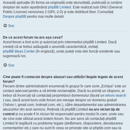
Această aplicație (în forma sa originală) este dezvoltată, publicată și conține
drepturi de autor aparținând
phpBB Limited
. Este realizat sub GNU (General
Public License) versiunea 2 (GPL-2.0) și este distribuit liber. Consultați
Despre phpBB
pentru mai multe detalii.
Sus
De ce acest forum nu are așa ceva?
Acest forum a fost scris și autorizat prin intermediul phpBB Limited. Dacă
credeți că ar trebui adăugată o anumită caracteristică, vizitați
phpBB Ideas Center
(în engleză), unde puteți vota idei funcții existente sau
sugerează noi.
Sus
Cine poate fi contactat despre abuzuri sau utilizări ilegale legate de acest
forum?
Fiecare dintre administratorii enumerați în grupul în care scrie „Echipa” este un
contact adecvat pentru a vă trimite reclamațiile. Dacă nu primiți un răspuns, ar
trebui să încercați să contactați proprietarul domeniului (faceți un
whois search
) sau, dacă acest lucru este forum are mesaje despre un domeniu gratuit
(Yahoo !, gmail.com, hotmail.com, etc.), către departamentul sau administrarea
abuzurilor din acel serviciu. Rețineți că phpBB Limited
nu are niciun tip de
control
și nu poate fi în niciun fel responsabil pentru modul în care, unde sau
de cine este utilizat acest sistem forum. Nu are sens să contactați phpBB
Limited în legătură cu probleme legale (defăimare, răspundere, denaturarea
comentariilor etc.) care nu sunt în ceea ce privește site-ul phpbb.com sau la