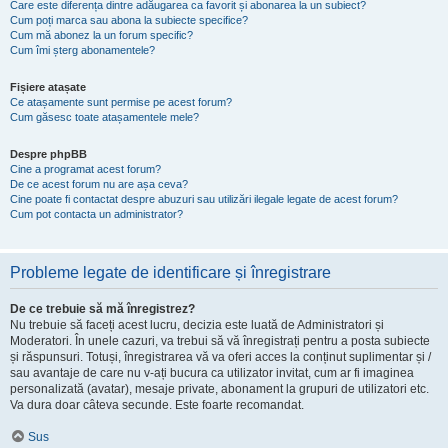
Care este diferența dintre adăugarea ca favorit și abonarea la un subiect?
Cum poți marca sau abona la subiecte specifice?
Cum mă abonez la un forum specific?
Cum îmi șterg abonamentele?
Fișiere atașate
Ce atașamente sunt permise pe acest forum?
Cum găsesc toate atașamentele mele?
Despre phpBB
Cine a programat acest forum?
De ce acest forum nu are așa ceva?
Cine poate fi contactat despre abuzuri sau utilizări ilegale legate de acest forum?
Cum pot contacta un administrator?
Probleme legate de identificare și înregistrare
De ce trebuie să mă înregistrez?
Nu trebuie să faceți acest lucru, decizia este luată de Administratori și
Moderatori. În unele cazuri, va trebui să vă înregistrați pentru a posta subiecte
și răspunsuri. Totuși, înregistrarea vă va oferi acces la conținut suplimentar și /
sau avantaje de care nu v-ați bucura ca utilizator invitat, cum ar fi imaginea
personalizată (avatar), mesaje private, abonament la grupuri de utilizatori etc.
Va dura doar câteva secunde. Este foarte recomandat.
Sus