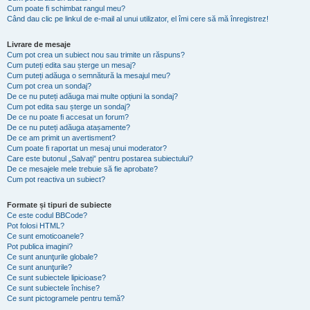
Cum poate fi schimbat rangul meu?
Când dau clic pe linkul de e-mail al unui utilizator, el îmi cere să mă înregistrez!
Livrare de mesaje
Cum pot crea un subiect nou sau trimite un răspuns?
Cum puteți edita sau șterge un mesaj?
Cum puteți adăuga o semnătură la mesajul meu?
Cum pot crea un sondaj?
De ce nu puteți adăuga mai multe opțiuni la sondaj?
Cum pot edita sau șterge un sondaj?
De ce nu poate fi accesat un forum?
De ce nu puteți adăuga atașamente?
De ce am primit un avertisment?
Cum poate fi raportat un mesaj unui moderator?
Care este butonul „Salvați” pentru postarea subiectului?
De ce mesajele mele trebuie să fie aprobate?
Cum pot reactiva un subiect?
Formate și tipuri de subiecte
Ce este codul BBCode?
Pot folosi HTML?
Ce sunt emoticoanele?
Pot publica imagini?
Ce sunt anunţurile globale?
Ce sunt anunţurile?
Ce sunt subiectele lipicioase?
Ce sunt subiectele închise?
Ce sunt pictogramele pentru temă?