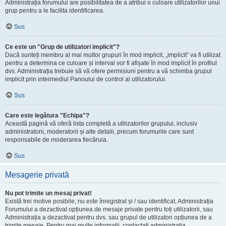
Administrația forumului are posibilitatea de a atribui o culoare utilizatorilor unui
grup pentru a le facilita identificarea.
Sus
Ce este un "Grup de utilizatori implicit"?
Dacă sunteți membru al mai multor grupuri în mod implicit, „implicit” va fi utilizat
pentru a determina ce culoare și interval vor fi afișate în mod implicit în profilul
dvs. Administrația trebuie să vă ofere permisiuni pentru a vă schimba grupul
implicit prin intermediul Panoului de control al utilizatorului.
Sus
Care este legătura "Echipa"?
Această pagină vă oferă lista completă a utilizatorilor grupului, inclusiv
administratorii, moderatorii și alte detalii, precum forumurile care sunt
responsabile de moderarea fiecăruia.
Sus
Mesagerie privată
Nu pot trimite un mesaj privat!
Există trei motive posibile; nu este înregistrat și / sau identificat, Administrația
Forumului a dezactivat opțiunea de mesaje private pentru toți utilizatorii, sau
Administrația a dezactivat pentru dvs. sau grupul de utilizatori opțiunea de a
trimite mesaje. Pentru mai multe informații, contactați administrația.