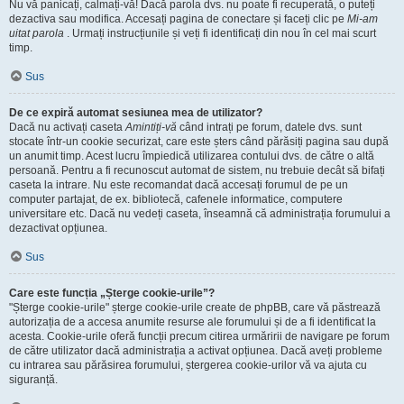
Nu vă panicați, calmați-vă! Dacă parola dvs. nu poate fi recuperată, o puteți
dezactiva sau modifica. Accesați pagina de conectare și faceți clic pe
Mi-am
uitat parola
. Urmați instrucțiunile și veți fi identificați din nou în cel mai scurt
timp.
Sus
De ce expiră automat sesiunea mea de utilizator?
Dacă nu activați caseta
Amintiți-vă
când intrați pe forum, datele dvs. sunt
stocate într-un cookie securizat, care este șters când părăsiți pagina sau după
un anumit timp. Acest lucru împiedică utilizarea contului dvs. de către o altă
persoană. Pentru a fi recunoscut automat de sistem, nu trebuie decât să bifați
caseta la intrare. Nu este recomandat dacă accesați forumul de pe un
computer partajat, de ex. bibliotecă, cafenele informatice, computere
universitare etc. Dacă nu vedeți caseta, înseamnă că administrația forumului a
dezactivat opțiunea.
Sus
Care este funcția „Șterge cookie-urile”?
"Șterge cookie-urile" șterge cookie-urile create de phpBB, care vă păstrează
autorizația de a accesa anumite resurse ale forumului și de a fi identificat la
acesta. Cookie-urile oferă funcții precum citirea urmăririi de navigare pe forum
de către utilizator dacă administrația a activat opțiunea. Dacă aveți probleme
cu intrarea sau părăsirea forumului, ștergerea cookie-urilor vă va ajuta cu
siguranță.