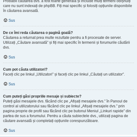
Probabil căutarea dvs. a fost foarte generală și include mulți termeni obișnuiți
care nu sunt indexați de phpBB. Fiți mai specific și folosiți opțiunile disponibile
în căutarea avansată.
Sus
De ce îmi reda căutarea o pagină goală?
Căutarea a returnat prea multe rezultate pentru a fi procesate de server.
Utilizați „Căutare avansată” și fiți mai specific în termenii și forumurile căutării
dvs.
Sus
Cum pot căuta utilizatori?
Faceți clic pe linkul „Utilizatori” și faceți clic pe linkul „Căutați un utilizator”.
Sus
Cum puteți găsi propriile mesaje și subiecte?
Puteți găsi mesajele dvs. făcând clic pe „Afișați mesajele dvs.” în Panoul de
control al utilizatorului sau făcând clic pe linkul „Afișați mesajele dvs.” prin
pagina proprie de profil sau făcând clic pe butonul Meniul „Linkuri rapide” din
partea de sus a forumului. Pentru a căuta subiectele dvs., utilizați pagina de
căutare avansată și completați opțiunile corespunzătoare.
Sus