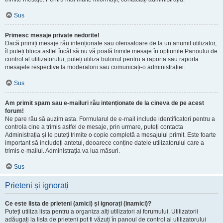
Sus
Primesc mesaje private nedorite!
Dacă primiți mesaje rău intenționate sau ofensatoare de la un anumit utilizator,
îl puteți bloca astfel încât să nu vă poată trimite mesaje în opțiunile Panoului de
control al utilizatorului, puteți utiliza butonul pentru a raporta sau raporta
mesajele respective la moderatorii sau comunicați-o administrației.
Sus
Am primit spam sau e-mailuri rău intenționate de la cineva de pe acest
forum!
Ne pare rău să auzim asta. Formularul de e-mail include identificatori pentru a
controla cine a trimis astfel de mesaje, prin urmare, puteți contacta
Administrația și le puteți trimite o copie completă a mesajului primit. Este foarte
important să includeți antetul, deoarece conține datele utilizatorului care a
trimis e-mailul. Administrația va lua măsuri.
Sus
Prieteni și ignorați
Ce este lista de prieteni (amici) și ignorați (inamici)?
Puteți utiliza lista pentru a organiza alți utilizatori ai forumului. Utilizatorii
adăugați la lista de prieteni pot fi văzuți în panoul de control al utilizatorului