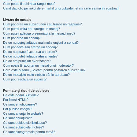
Cum poate fi schimbat rangul meu?
Când dau clic pe linkul de e-mail al unui utilizator, el îmi cere să mă înregistrez!
Livrare de mesaje
Cum pot crea un subiect nou sau trimite un răspuns?
Cum puteți edita sau șterge un mesaj?
Cum puteți adăuga o semnătură la mesajul meu?
Cum pot crea un sondaj?
De ce nu puteți adăuga mai multe opțiuni la sondaj?
Cum pot edita sau șterge un sondaj?
De ce nu poate fi accesat un forum?
De ce nu puteți adăuga atașamente?
De ce am primit un avertisment?
Cum poate fi raportat un mesaj unui moderator?
Care este butonul „Salvați” pentru postarea subiectului?
De ce mesajele mele trebuie să fie aprobate?
Cum pot reactiva un subiect?
Formate și tipuri de subiecte
Ce este codul BBCode?
Pot folosi HTML?
Ce sunt emoticoanele?
Pot publica imagini?
Ce sunt anunţurile globale?
Ce sunt anunţurile?
Ce sunt subiectele lipicioase?
Ce sunt subiectele închise?
Ce sunt pictogramele pentru temă?