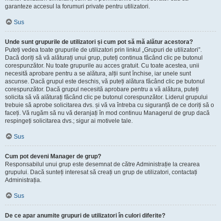
garanteze accesul la forumuri private pentru utilizatori.
Sus
Unde sunt grupurile de utilizatori și cum pot să mă alătur acestora?
Puteți vedea toate grupurile de utilizatori prin linkul „Grupuri de utilizatori”.
Dacă doriți să vă alăturați unui grup, puteți continua făcând clic pe butonul
corespunzător. Nu toate grupurile au acces gratuit. Cu toate acestea, unii
necesită aprobare pentru a se alătura, alții sunt închise, iar unele sunt
ascunse. Dacă grupul este deschis, vă puteți alătura făcând clic pe butonul
corespunzător. Dacă grupul necesită aprobare pentru a vă alătura, puteți
solicita să vă alăturați făcând clic pe butonul corespunzător. Liderul grupului
trebuie să aprobe solicitarea dvs. și vă va întreba cu siguranță de ce doriți să o
faceți. Vă rugăm să nu vă deranjați în mod continuu Managerul de grup dacă
respingeți solicitarea dvs.; sigur ai motivele tale.
Sus
Cum pot deveni Manager de grup?
Responsabilul unui grup este desemnat de către Administrație la crearea
grupului. Dacă sunteți interesat să creați un grup de utilizatori, contactați
Administrația.
Sus
De ce apar anumite grupuri de utilizatori în culori diferite?