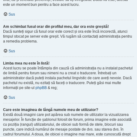
este un moment bun pentru a face acest lucru.
Sus
Am schimbat fusul orar din profilul meu, dar ora este greșită!
Dacă sunteți sigur că fusul orar este corect și ora este încă incorectă, atunci
timpul stocat pe server este greșit. Vă rugăm să contactați administrația pentru
a remedia problema.
Sus
Limba mea nu este în listă!
Acest lucru se poate întâmpla din cauză că administrația nu a instalat pachetul
de limbă pentru forum sau nimeni nu a creat o traducere. Întrebați un
administrator dacă puteți instala pachetul lingvistic de care aveți nevoie. Dacă
pachetul nu există, nu ezitați să faceți o traducere. Puteți găsi mai multe
informații pe site-ul
phpBB
& reg;
Sus
Care este imaginea de lângă numele meu de utilizator?
Există două imagini care pot apărea sub numele de utilizator la vizualizarea
mesajelor. În funcție de șablonul folosit de forum, prima imagine este asociată
cu poziția (rangul) utilizatorului, de obicei sub formă de stele, blocuri sau
puncte, care indică numărul de mesaje postate de dvs. sau starea dvs. în
cadrul forumului. A doua, de obicei o imagine mai mare, este cunoscută drept