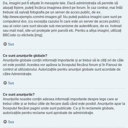
Da, imagini pot fi afișate în mesajele tale. Dacă administrația vă permite să
atașați fișiere, puteți încărca imaginea direct pe forum. În caz contrar, mai întâi
trebuie să salvați fotografia pe un server de acces public, de ex.
http://www.ejemplo.com/mi-imagen.gif. Nu puteți publica imagini care sunt pe
computerul dvs. (cu excepția cazului în care este un server de acces public)
sau al celor care sunt stocate sub mecanisme de autentificare, de ex. hotmail
sau mail mail, site-uri protejate prin parolă etc. Pentru a afișa imagini, utilizați
BBCode cu eticheta [img].
Sus
Ce sunt anunţurile globale?
Anunțurile globale conțin informații importante și ar trebui să le citiți ori de câte
ori este posibil. Acestea vor apărea la începutul fiecărui forum și în Panoul de
control al utilizatorului. Autorizațiile pentru anunțuri globale sunt acordate de
către Administrație.
Sus
Ce sunt anunţurile?
Anunțurile noastre conțin adesea informații importante despre lege care ar
trebui citite și ar trebui citite de fiecare dată când este posibil. Anunțurile apar la
începutul fiecărei pagini unde sunt publicate. Ca și în reclamele globale,
autorizațiile pentru reclame sunt aprobate de administraţie.
Sus