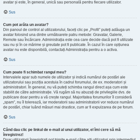
avatar și este, în general, unică sau personală pentru fiecare utilizator.
Sus
Cum pot arăta un avatar?
Din panoul de control al utilizatorului, faceți clic pe „Profil” puteți adăuga un
avatar folosind una dintre următoarele patru metode: Gravatar, Galerie,
Remote sau Încărcare. Administrația este cea care decide dacă pot fi utilizate
sau nu și în ce mărime și greutate pot fi publicate. În cazul în care opțiunea
avatar nu este disponibilă, contactați Administrația pentru a o activa.
Sus
Cum poate fi schimbat rangul meu?
Intervalele apar sub numele de utilizator și indică numărul de postări ale
utilizatorului sau poziția acestuia în cadrul forumului, de ex. moderatori și
administratori. În general, nu vă puteți schimba rangul direct așa cum este
stabilit de către administrație. Vă rugăm să nu abuzați de privilegiile dvs. de
publicare doar pentru a vă crește rangul. Majoritatea forumurilor îl consideră
„spam”, nu îl tolerează, iar moderatorii sau administratorii vor reduce numărul
de postări, chiar luând măsuri mai drastice, cum ar fi expulzarea de pe forum.
Sus
Când dau clic pe linkul de e-mail al unui utilizator, el îmi cere să mă
înregistrez!
Doar utilizatorii înregistrați pot trimite e-mail către alți utilizatori prin intermediul