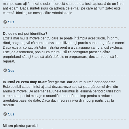
mail pe care ați furnizat-o este incorectă sau poate a fost capturată de un filtru
anti-spam. Dacă sunteți sigur că adresa de e-mail pe care ați furnizat-o este
corectă, trimiteți un mesaj către Administrație.
Sus
De ce nu mă pot identifica?
Există mai multe motive pentru care se poate întâmpla acest lucru. În primul
rând, asigurați-vă că numele dvs. de utilizator și parola sunt ortografiate corect.
Dacă există, contactați Administrația pentru a vă asigura că nu a fost exclusă.
Este, de asemenea, posibil ca forumul să fie configurat prost de către
proprietarul său și / sau să aibă defecte în programare, deci ar trebui să fie
reparat.
Sus
În urmă cu ceva timp m-am înregistrat, dar acum nu mă pot conecta!
Este posibil ca administrația să dezactiveze sau să șteargă contul dvs. din
anumite motive. De asemenea, unele forumuri își elimină periodic utilizatorii
care nu au postat mesaje o anumită perioadă de timp pentru a reduce
greutatea bazei de date. Dacă da, înregistrați-vă din nou și participați la
discuții.
Sus
Mi-am pierdut parola!