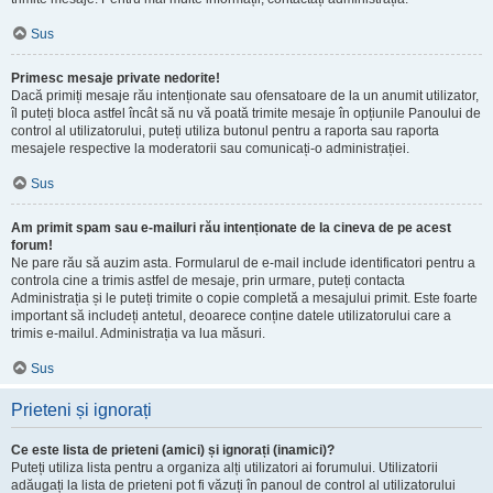
Sus
Primesc mesaje private nedorite!
Dacă primiți mesaje rău intenționate sau ofensatoare de la un anumit utilizator,
îl puteți bloca astfel încât să nu vă poată trimite mesaje în opțiunile Panoului de
control al utilizatorului, puteți utiliza butonul pentru a raporta sau raporta
mesajele respective la moderatorii sau comunicați-o administrației.
Sus
Am primit spam sau e-mailuri rău intenționate de la cineva de pe acest
forum!
Ne pare rău să auzim asta. Formularul de e-mail include identificatori pentru a
controla cine a trimis astfel de mesaje, prin urmare, puteți contacta
Administrația și le puteți trimite o copie completă a mesajului primit. Este foarte
important să includeți antetul, deoarece conține datele utilizatorului care a
trimis e-mailul. Administrația va lua măsuri.
Sus
Prieteni și ignorați
Ce este lista de prieteni (amici) și ignorați (inamici)?
Puteți utiliza lista pentru a organiza alți utilizatori ai forumului. Utilizatorii
adăugați la lista de prieteni pot fi văzuți în panoul de control al utilizatorului