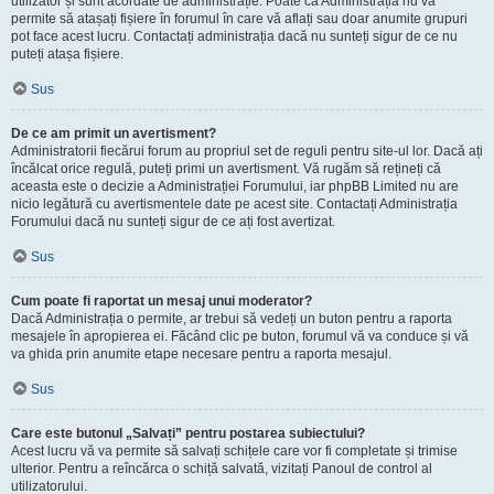
utilizator și sunt acordate de administrație. Poate că Administrația nu vă
permite să atașați fișiere în forumul în care vă aflați sau doar anumite grupuri
pot face acest lucru. Contactați administrația dacă nu sunteți sigur de ce nu
puteți atașa fișiere.
Sus
De ce am primit un avertisment?
Administratorii fiecărui forum au propriul set de reguli pentru site-ul lor. Dacă ați
încălcat orice regulă, puteți primi un avertisment. Vă rugăm să rețineți că
aceasta este o decizie a Administrației Forumului, iar phpBB Limited nu are
nicio legătură cu avertismentele date pe acest site. Contactați Administrația
Forumului dacă nu sunteți sigur de ce ați fost avertizat.
Sus
Cum poate fi raportat un mesaj unui moderator?
Dacă Administrația o permite, ar trebui să vedeți un buton pentru a raporta
mesajele în apropierea ei. Făcând clic pe buton, forumul vă va conduce și vă
va ghida prin anumite etape necesare pentru a raporta mesajul.
Sus
Care este butonul „Salvați” pentru postarea subiectului?
Acest lucru vă va permite să salvați schițele care vor fi completate și trimise
ulterior. Pentru a reîncărca o schiță salvată, vizitați Panoul de control al
utilizatorului.