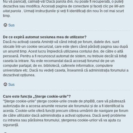
Nu vă panicați, calmați-vă! Dacă parola dvs. nu poate fi recuperată, o puteți
dezactiva sau modifica. Accesați pagina de conectare și faceți clic pe
Mi-am
uitat parola
. Urmați instrucțiunile și veți fi identificați din nou în cel mai scurt
timp.
Sus
De ce expiră automat sesiunea mea de utilizator?
Dacă nu activați caseta
Amintiți-vă
când intrați pe forum, datele dvs. sunt
stocate într-un cookie securizat, care este șters când părăsiți pagina sau după
un anumit timp. Acest lucru împiedică utilizarea contului dvs. de către o altă
persoană. Pentru a fi recunoscut automat de sistem, nu trebuie decât să bifați
caseta la intrare. Nu este recomandat dacă accesați forumul de pe un
computer partajat, de ex. bibliotecă, cafenele informatice, computere
universitare etc. Dacă nu vedeți caseta, înseamnă că administrația forumului a
dezactivat opțiunea.
Sus
Care este funcția „Șterge cookie-urile”?
"Șterge cookie-urile" șterge cookie-urile create de phpBB, care vă păstrează
autorizația de a accesa anumite resurse ale forumului și de a fi identificat la
acesta. Cookie-urile oferă funcții precum citirea urmăririi de navigare pe forum
de către utilizator dacă administrația a activat opțiunea. Dacă aveți probleme
cu intrarea sau părăsirea forumului, ștergerea cookie-urilor vă va ajuta cu
siguranță.